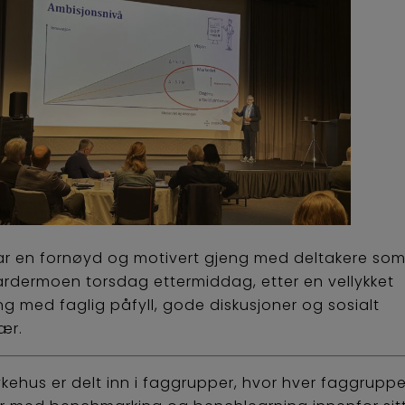
ar en fornøyd og motivert gjeng med deltakere som
ardermoen torsdag ettermiddag, etter en vellykket
ng med faglig påfyll, gode diskusjoner og sosialt
ær.
ykehus er delt inn i faggrupper, hvor hver faggrupp