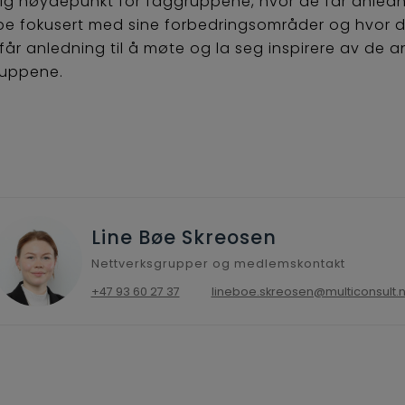
lig høydepunkt for faggruppene, hvor de får anledni
be fokusert med sine forbedringsområder og hvor 
får anledning til å møte og la seg inspirere av de a
uppene.
Line Bøe Skreosen
Nettverksgrupper og medlemskontakt
+47 93 60 27 37
lineboe.skreosen@multiconsult.