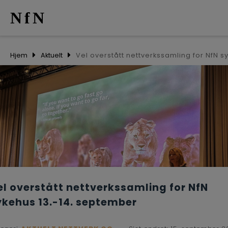
NfN
AKTUELT
Hjem
Aktuelt
ARRANGEM
NETTVERK
MEDLEMME
OM OSS
el overstått nettverkssamling for NfN
ykehus 13.-14. september