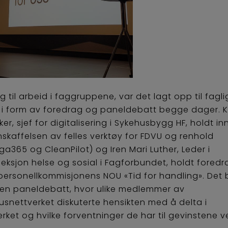
egg til arbeid i faggruppene, var det lagt opp til fagli
l i form av foredrag og paneldebatt begge dager. 
er, sjef for digitalisering i Sykehusbygg HF, holdt i
skaffelsen av felles verktøy for FDVU og renhold
a365 og CleanPilot) og Iren Mari Luther, Leder i
seksjon helse og sosial i Fagforbundet, holdt fored
personellkommisjonens NOU «Tid for handling». Det 
en paneldebatt, hvor ulike medlemmer av
usnettverket diskuterte hensikten med å delta i
erket og hvilke forventninger de har til gevinstene 