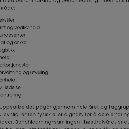
r med benchmarking og benchlearning innenfor sit
mråde:
ekstiler
rift og vedlikehold
undesenter
at og drikke
ogistikk
nergi
ortørtjenester
orvaltning og utvikling
enhold
M-ledelse
ontrolling
uppearbeidet pågår gjennom hele året og faggru
jevnlig, enten fysisk eller digitalt, for å dele erfari
idéer. Benchlearning-samlingen i høsthalvåret er e