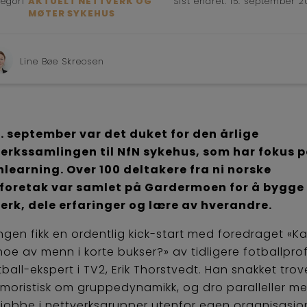
egori
AKTUELT NETTVERK OG
Sist endret:
15. september 2
MØTER SYKEHUS
Line Bøe Skreosen
4. september var det duket for den årlige
erkssamlingen til NfN sykehus, som har fokus 
learning. Over 100 deltakere fra ni norske
foretak var samlet på Gardermoen for å bygge
erk, dele erfaringer og lære av hverandre.
ngen fikk en ordentlig kick-start med foredraget «Ka
noe av menn i korte bukser?» av tidligere fotballpro
ball-ekspert i TV2, Erik Thorstvedt. Han snakket trov
moristisk om gruppedynamikk, og dro paralleller m
 jobbe i nettverksgrupper utenfor egen organisasjo