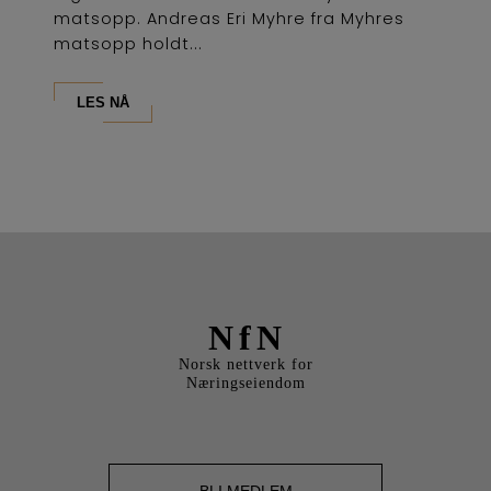
matsopp. Andreas Eri Myhre fra Myhres
matsopp holdt...
LES NÅ
NfN
Norsk nettverk for
Næringseiendom