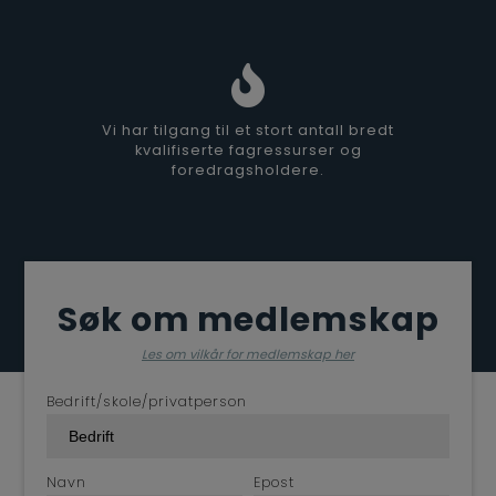
Vi har tilgang til et stort antall bredt
kvalifiserte fagressurser og
foredragsholdere.
Søk om medlemskap
Les om vilkår for medlemskap her
Bedrift/skole/privatperson
Navn
Epost