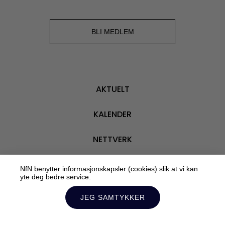
BLI MEDLEM
AKTUELT
KALENDER
NETTVERK
VÅRE MEDLEMMER
NfN benytter informasjonskapsler (cookies) slik at vi kan
yte deg bedre service.
OM OSS
JEG SAMTYKKER