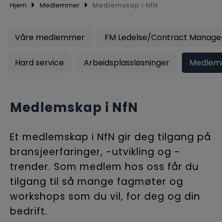
BLI M
Hjem
Medlemmer
Medlemskap i NfN
Våre medlemmer
FM Ledelse/Contract Manag
Hard service
Arbeidsplassløsninger
Medlems
Medlemskap i NfN
Et medlemskap i NfN gir deg tilgang på
bransjeerfaringer, -utvikling og -
trender. Som medlem hos oss får du
tilgang til så mange fagmøter og
workshops som du vil, for deg og din
bedrift.