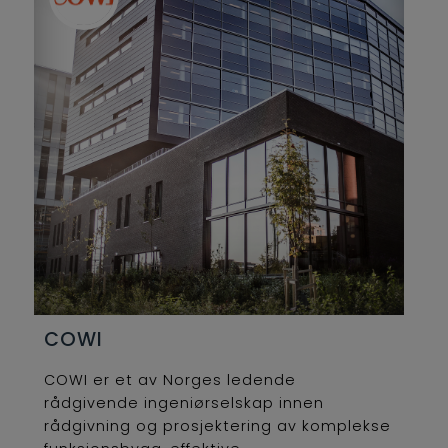
Compass Group Norge AS omsetter for i
overkant av 2 milliarder kroner.
COWI
COWI er et av Norges ledende
rådgivende ingeniørselskap innen
rådgivning og prosjektering av komplekse