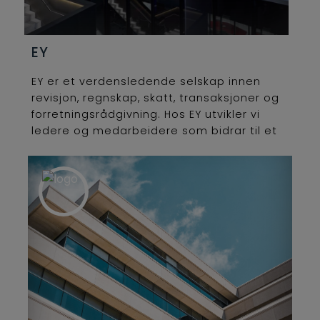
EY
EY er et verdensledende selskap innen
revisjon, regnskap, skatt, transaksjoner og
forretningsrådgivning. Hos EY utvikler vi
ledere og medarbeidere som bidrar til et
bedre fungerende forretningsliv. Våre
over 365 000 medarbeidere og 1 million
alumner danner til sammen et sterkt
nettverk. Hver og en av disse
menneskene leder og inspirerer andre i
løpet av deres tid hos EY og gir liv til vår
hensikt i deres daglige arbeid. EYs visjon
er basert på Building a Better Working
World – som også er grunnlaget for vår
kultur.