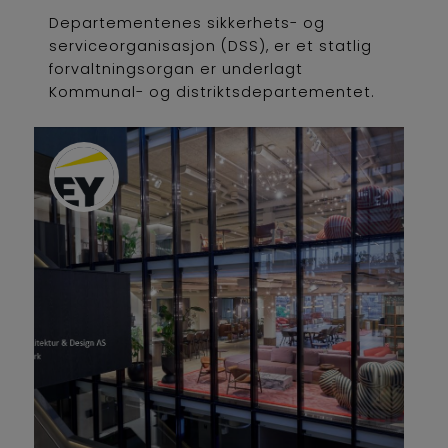
Departementenes sikkerhets- og
serviceorganisasjon (DSS), er et statlig
forvaltningsorgan er underlagt
Kommunal- og distriktsdepartementet.
DSS har som formål å levere
administrative fellestjenester og
sikkerhetstjenester til
departementsfellesskapet