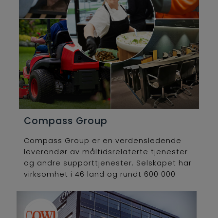
Compass Group
Compass Group er en verdensledende
leverandør av måltidsrelaterte tjenester
og andre supporttjenester. Selskapet har
virksomhet i 46 land og rundt 600 000
ansatte på verdensbasis. Compass
Group Norge har om lag 2200 ansatte på
ca. 480 lokasjoner over hele landet.