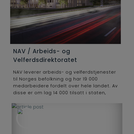
NAV / Arbeids- og
Velferdsdirektoratet
NAV leverer arbeids- og velferdstjenester
til Norges befolkning og har 19 000
medarbeidere fordelt over hele landet. Av
disse er om lag 14 000 tilsatt i staten,
Arbeids- og velferdsetaten, mens 5 000
er tilsatt i kommunene. På NAV-kontorene
arbeider statlige og kommunalt tilsatte
sammen om å finne gode løsninger for
brukerne. NAV skal gi mennesker