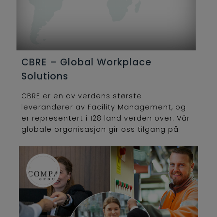
CBRE – Global Workplace
Solutions
CBRE er en av verdens største
leverandører av Facility Management, og
er representert i 128 land verden over. Vår
globale organisasjon gir oss tilgang på
bransjens beste teknologiske løsninger
som vi spesialtilpasser til våre kunder her
i Norge. Hovedkontoret vårt ligger i Oslo,
men vi har kollegaer lokalisert rundt om i
hele landet.