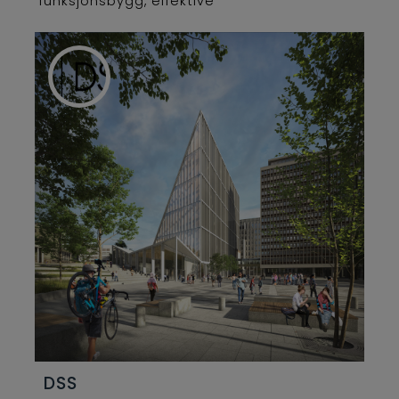
funksjonsbygg, effektive
transportløsninger, blågrønne løsninger
og bærekraftig byutvikling.
DSS