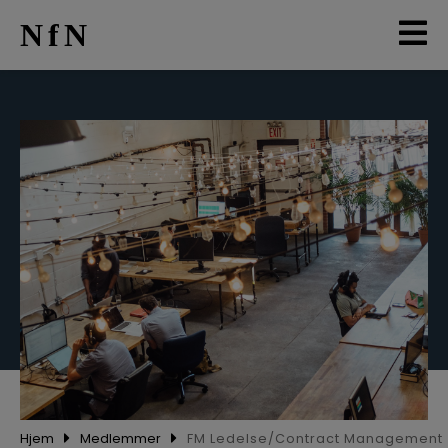
NfN
AKTUELT
ARRANGEMENTER
NETTVERK
MEDLEMMER
OM OSS
LO
Hjem
Medlemmer
FM Ledelse/Contract Management