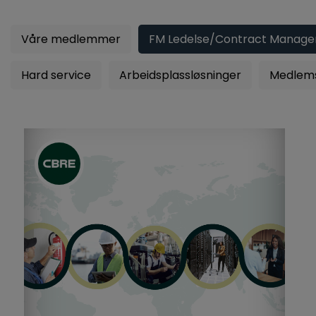
BLI M
Våre medlemmer
FM Ledelse/Contract Manag
Hard service
Arbeidsplassløsninger
Medlems