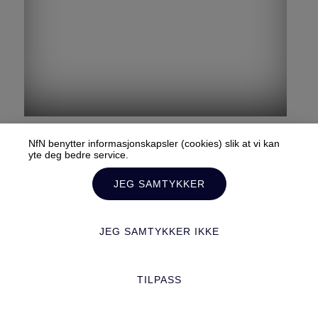
Norges Bank
NfN benytter informasjonskapsler (cookies) slik at vi kan
yte deg bedre service.
Norges Bank er sentralbanken i Norge og
skal sikre prisstabilitet og finansiell
JEG SAMTYKKER
stabilitet. Banken forvalter også Statens
pensjonsfond utland og bankens egne
valutareserver.
JEG SAMTYKKER IKKE
TILPASS