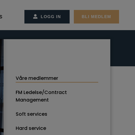
S
LOGG IN
BLI MEDLEM
SS/KONTAKT OSS
CT MANAGEMENT
ET OG ADMINSTRASJONEN
REMØTER
MØTER
GER
EKTER
Våre medlemmer
ON OG STRATEGI
RBEIDSPARTNER/ANNONSØRER
FM Ledelse/Contract
Management
ER FACILITY MANAGEMENT
Soft services
Hard service