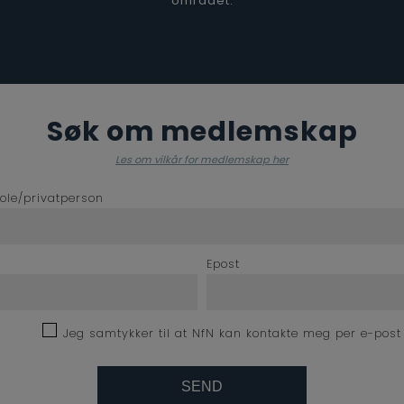
området.
Søk om medlemskap
Les om vilkår for medlemskap her
kole/privatperson
Epost
Jeg samtykker til at NfN kan kontakte meg per e-post