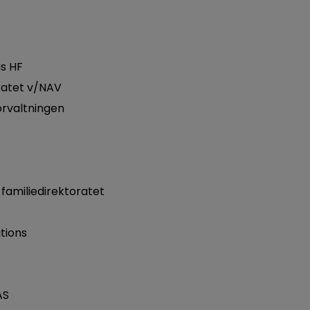
s HF
ratet v/NAV
rvaltningen
familiedirektoratet
tions
AS