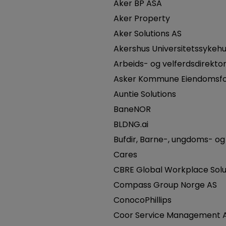
Aker BP ASA
Aker Property
Aker Solutions AS
Akershus Universitetssykehu
Arbeids- og velferdsdirekto
Asker Kommune Eiendomsfo
Auntie Solutions
BaneNOR
BLDNG.ai
Bufdir, Barne-, ungdoms- og 
Cares
CBRE Global Workplace Solu
Compass Group Norge AS
ConocoPhillips
Coor Service Management 