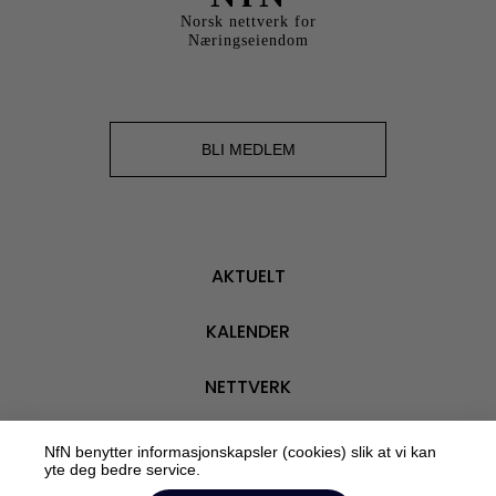
Norsk nettverk for
Næringseiendom
BLI MEDLEM
AKTUELT
KALENDER
NETTVERK
VÅRE MEDLEMMER
NfN benytter informasjonskapsler (cookies) slik at vi kan
yte deg bedre service.