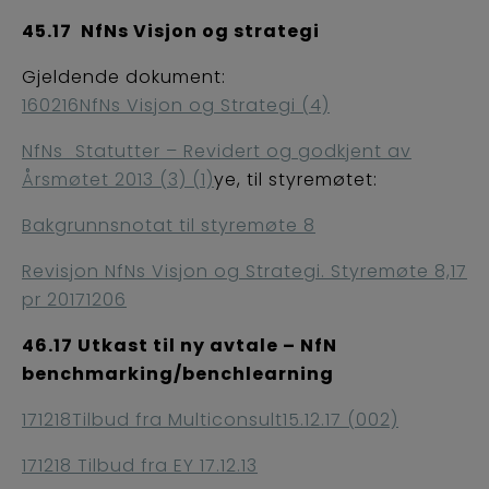
45.17 NfNs Visjon og strategi
Gjeldende dokument:
160216NfNs Visjon og Strategi (4)
NfNs_Statutter – Revidert og godkjent av
Årsmøtet 2013 (3) (1)
ye, til styremøtet:
Bakgrunnsnotat til styremøte 8
Revisjon NfNs Visjon og Strategi. Styremøte 8,17
pr 20171206
46.17 Utkast til ny avtale – NfN
benchmarking/benchlearning
171218Tilbud fra Multiconsult15.12.17 (002)
171218 Tilbud fra EY 17.12.13