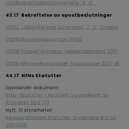
171218UtkastSaklisteStyremøte_8_17_
43.17 Bekreftelse av epostbeslutninger
171102_UtkastReferat Styremøte_7_17_Endelig
171218Økonomirapport pr 171130
171018 Prosjektregnskap Nøkkeltallsmøtet 2017
171218 NfN medlemsmøter_faggrupper 2017-18
44.17 NfNs Statutter
Gjeldende dokument:
NfNs_Statutter – Revidert og godkjent av
Årsmøtet 2013 (3)
Nytt, til styremøtet:
Revisjonsforslag Statutter. Styremøte 8.17 pr
20171206