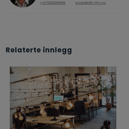
+4790606996
post@nfn-fm.no
Relaterte innlegg