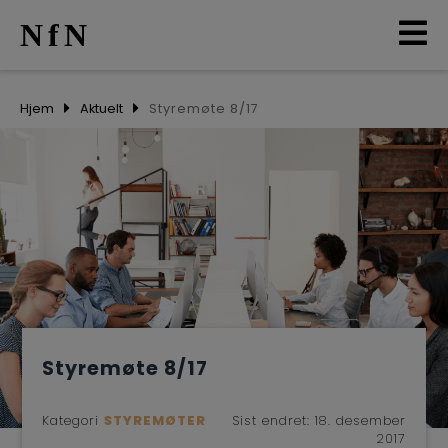
NfN
AKTUELT
Hjem
Aktuelt
Styremøte 8/17
ARRANGEMENTER
NETTVERK
MEDLEMMER
OM OSS
Styremøte 8/17
LO
Kategori
STYREMØTER
Sist endret:
18. desember
2017