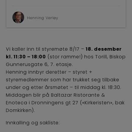
BLI M
Henning Verløy
Vi kaller inn til styremøte 8/17 –
18. desember
kl. 11:30 – 18:00
(stor ramme!) hos Torill, Biskop
Gunnerusgate 6, 7. etasje.
Henning innbyr deretter – styret +
styremedlemmer som har trukket seg tilbake
under og etter årsmøtet – til middag kl. 18:30.
Middagen blir på Baltazar Ristorante &
Enoteca i Dronningens gt 27 («Kirkeristen», bak
Domkirken).
Innkalling og sakliste: