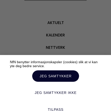
AKTUELT
KALENDER
NETTVERK
VÅRE MEDLEMMER
NfN benytter informasjonskapsler (cookies) slik at vi kan
yte deg bedre service.
OM OSS
JEG SAMTYKKER
JEG SAMTYKKER IKKE
Personvern
TILPASS
Tilrettelagt av:
Mediebyrået Enklere Valg