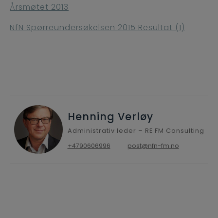
Årsmøtet 2013
NfN Spørreundersøkelsen 2015 Resultat (1)
Henning Verløy
Administrativ leder – RE FM Consulting
+4790606996
post@nfn-fm.no