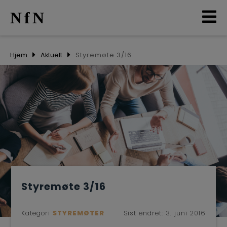
NfN
AKTUELT
Hjem
Aktuelt
Styremøte 3/16
ARRANGEMENTER
NETTVERK
MEDLEMMER
OM OSS
Styremøte 3/16
LO
Kategori
STYREMØTER
Sist endret:
3. juni 2016