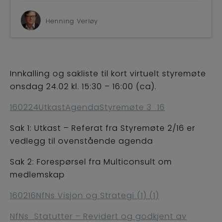
BLI M
Henning Verløy
Innkalling og sakliste til kort virtuelt styremøte
onsdag 24.02 kl. 15:30 – 16:00 (ca).
160224UtkastAgendaStyremøte 3_16
Sak 1: Utkast – Referat fra Styremøte 2/16 er
vedlegg til ovenstående agenda
Sak 2: Forespørsel fra Multiconsult om
medlemskap
160216NfNs Visjon og Strategi (1) (1)
NfNs_Statutter – Revidert og godkjent av