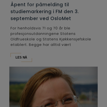
Åpent for påmelding til
studiemarkering i FM den 3.
september ved OsloMet
For henholdsvis 71 og 70 år ble
profesjonsutdanningene Statens
Oldfrueskole og Statens Kjøkkensjefskole
etablert. Begge har alltid vært
lederutdanninger og...
LES NÅ