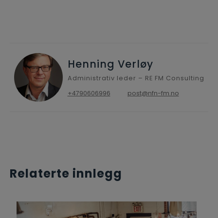
Henning Verløy
Administrativ leder – RE FM Consulting
+4790606996
post@nfn-fm.no
Relaterte innlegg