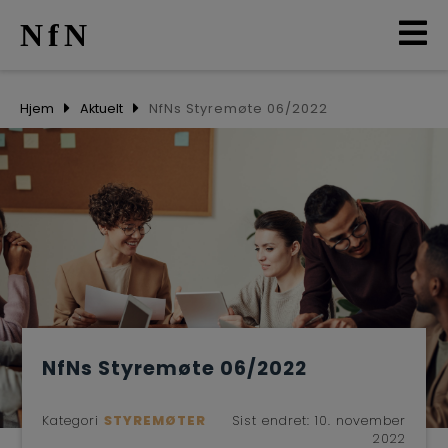
NfN
AKTUELT
Hjem
Aktuelt
NfNs Styremøte 06/2022
ARRANGEMENTER
NETTVERK
MEDLEMMER
OM OSS
NfNs Styremøte 06/2022
LO
Kategori
STYREMØTER
Sist endret:
10. november
2022