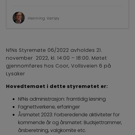
BLI M
Henning Verløy
NfNs Styremøte 06/2022 avholdes 21.
november 2022, kl. 14:00 – 18:00. Møtet
gjennomføres hos Coor, Vollsveien 6 på
Lysaker
Hovedtemaet i dette styremøtet er:
NfNs administrasjon: framtidig løsning
Fagnettverkene, erfaringer
Årsmøtet 2023: Forberedende aktiviteter for
kommende år og årsmøtet: Budsjettrammer,
årsberetning, valgkomite etc.