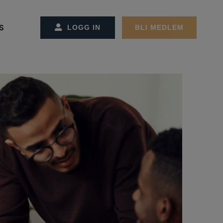
S
LOGG IN
BLI MEDLEM
SS/KONTAKT OSS
CT MANAGEMENT
ET OG ADMINSTRASJONEN
REMØTER
MØTER
GER
EKTER
ON OG STRATEGI
RBEIDSPARTNER/ANNONSØRER
ER FACILITY MANAGEMENT