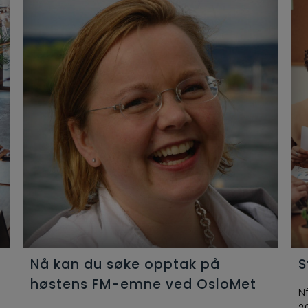
Nå kan du søke opptak på
S
høstens FM-emne ved OsloMet
N
2