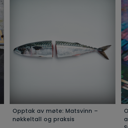
Opptak av møte: Matsvinn –
O
nøkkeltall og praksis
a
S