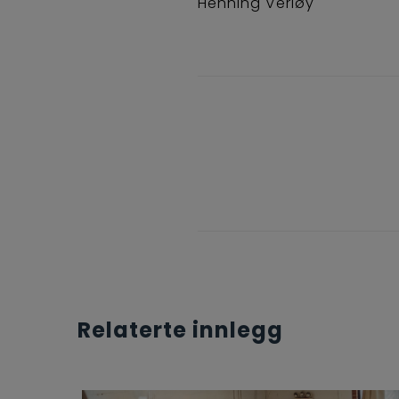
Henning Verløy
Relaterte innlegg