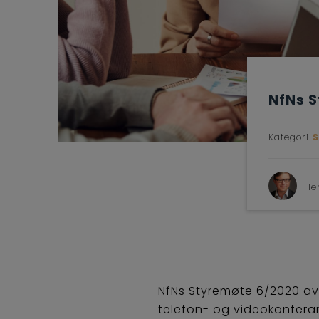
NfNs 
Kategori
He
NfNs Styremøte 6/2020 avh
telefon- og videokonfera