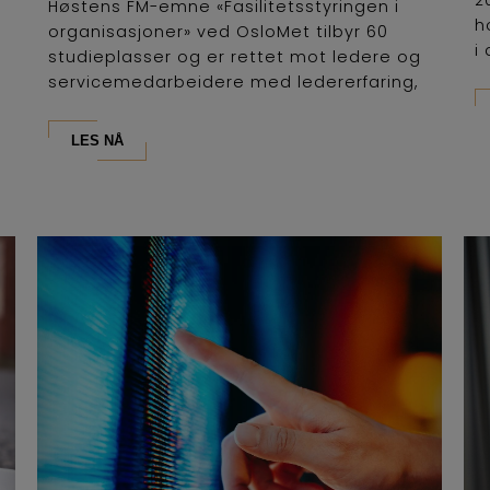
Høstens FM-emne «Fasilitetsstyringen i
h
organisasjoner» ved OsloMet tilbyr 60
i 
studieplasser og er rettet mot ledere og
servicemedarbeidere med ledererfaring,
som...
LES NÅ