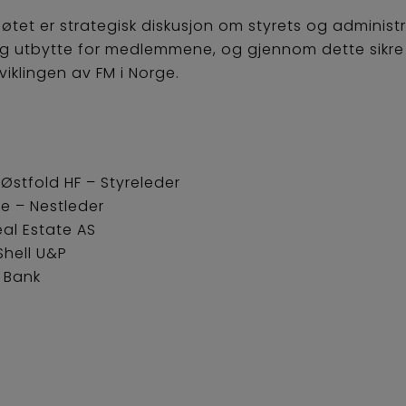
tet er strategisk diskusjon om styrets og administr
glig utbytte for medlemmene, og gjennom dette sikre
viklingen av FM i Norge.
Østfold HF – Styreleder
e – Nestleder
al Estate AS
Shell U&P
 Bank