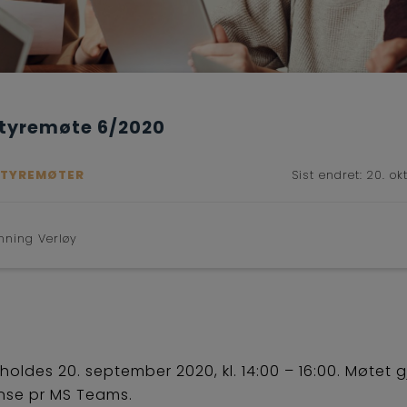
Styremøte 6/2020
STYREMØTER
Sist endret:
20. ok
nning Verløy
oldes 20. september 2020, kl. 14:00 – 16:00. Møtet
nse pr MS Teams.