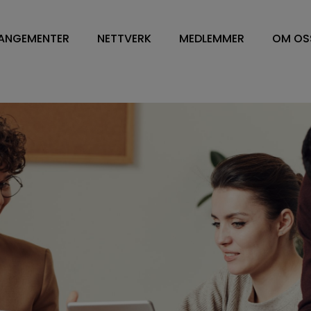
ANGEMENTER
NETTVERK
MEDLEMMER
OM OS
NETTVERK
VÅRE MEDLEMMER
OM O
WORKPLACE MANAGEMENT
FM LEDELSE/CONTRA
STYR
DV OG ENERGILEDELSE
SOFT SERVICES
STY
RENHOLD
HARD SERVICE
ÅRS
BESPISNING
ARBEIDSPLASSLØSNIN
VEDT
SYKEHUS
MEDLEMSKAP I NFN
VISJ
FM TOPPLEDERE
SAMA
HVA 