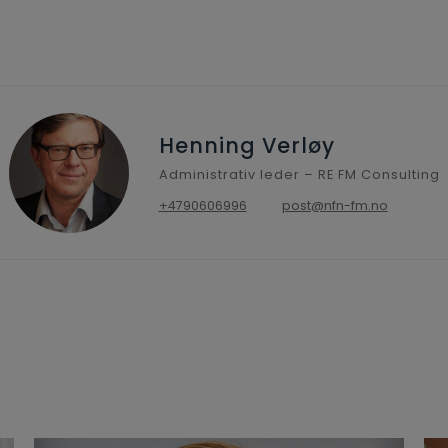
Henning Verløy
Administrativ leder – RE FM Consulting
+4790606996
post@nfn-fm.no