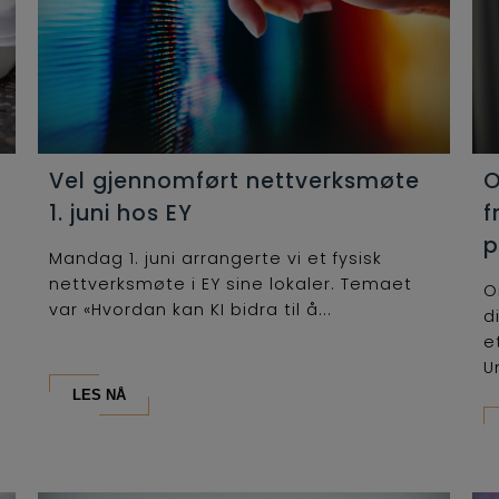
Vel gjennomført nettverksmøte
O
1. juni hos EY
f
p
Mandag 1. juni arrangerte vi et fysisk
nettverksmøte i EY sine lokaler. Temaet
O
var «Hvordan kan KI bidra til å...
d
e
U
LES NÅ