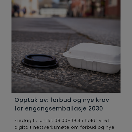
Opptak av: forbud og nye krav
for engangsemballasje 2030
Fredag 5. juni kl. 09.00–09.45 holdt vi et
digitalt nettverksmøte om forbud og nye