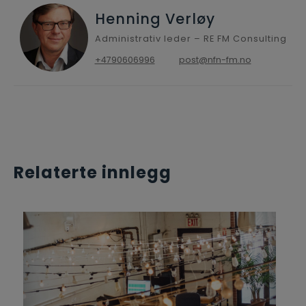
Henning Verløy
Administrativ leder – RE FM Consulting
+4790606996
post@nfn-fm.no
Relaterte innlegg