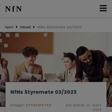
NfN
AKTUELT
Hjem
Aktuelt
NfNs Styremøte 02/2023
ARRANGEMENTER
NETTVERK
MEDLEMMER
OM OSS
NfNs Styremøte 02/2023
LO
Kategori
STYREMØTER
Sist endret:
22. mars
2023