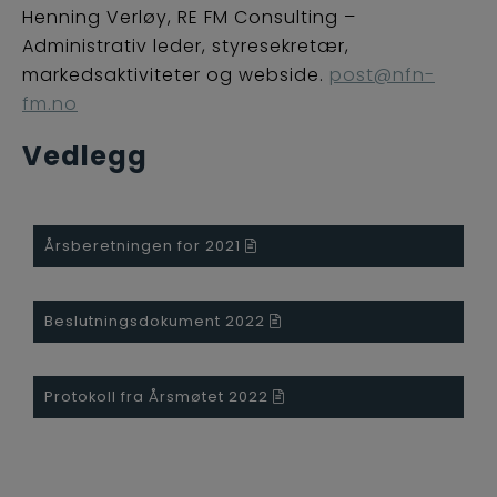
Henning Verløy, RE FM Consulting –
Administrativ leder, styresekretær,
markedsaktiviteter og webside.
post@nfn-
fm.no
Vedlegg
Årsberetningen for 2021
Beslutningsdokument 2022
Protokoll fra Årsmøtet 2022