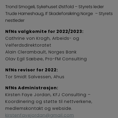
Trond Smogeli, Sykehuset Østfold – Styrets leder
Trude Harneshaug, If Skadeforsikring Norge – Styrets
nestleder
NfNs
valgkomite for 2022/2023:
Cathrine von Krogh, Arbeids- og
Velferdsdirektoratet
Alain Clerambault, Norges Bank
Olav Egil Sæbøe, Pro-FM Consulting
NfNs
revisor for 2022:
Tor Smidt Salvessen, Ahus
NfNs Administrasjon:
Kirsten Faye Jordan, KFJ Consulting –
Koordinering og støtte til nettverkene,
medlemskontakt og webside.
kirstenfayejordan@gmail.com