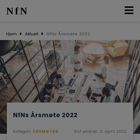
NfN
AKTUELT
Hjem
Aktuelt
NfNs Årsmøte 2022
ARRANGEMENTER
NETTVERK
MEDLEMMER
OM OSS
NfNs Årsmøte 2022
LO
Kategori
ÅRSMØTER
Sist endret:
3. april 2022