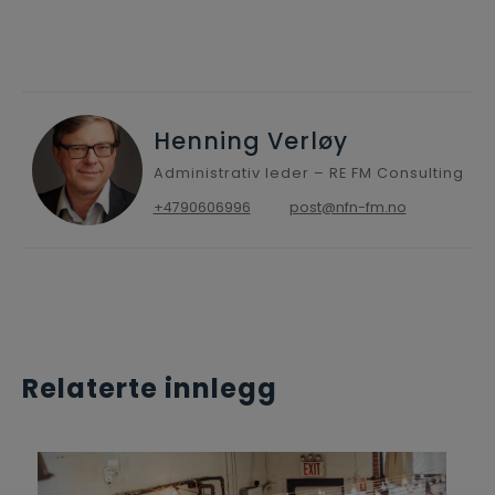
Henning Verløy
Administrativ leder – RE FM Consulting
+4790606996
post@nfn-fm.no
Relaterte innlegg