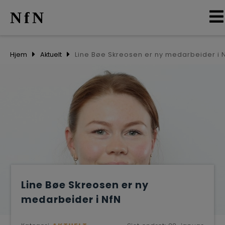
NfN
AKTUELT
Hjem
Aktuelt
Line Bøe Skreosen er ny medarbeider i 
ARRANGEMENTER
NETTVERK
MEDLEMMER
OM OSS
Line Bøe Skreosen er ny
medarbeider i NfN