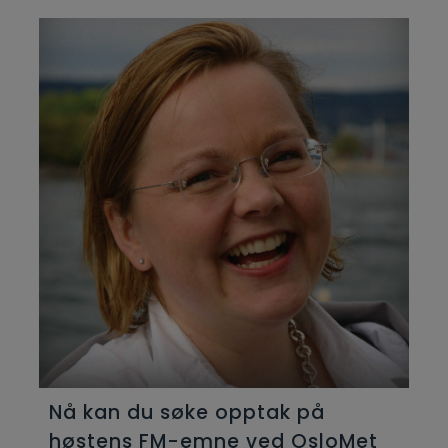
Nå kan du søke opptak på
høstens FM-emne ved OsloMet