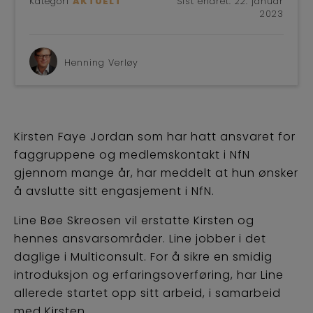
Kategori
AKTUELT
Sist endret:
22. januar
BLI
2023
Henning Verløy
Kirsten Faye Jordan som har hatt ansvaret for
faggruppene og medlemskontakt i NfN
gjennom mange år, har meddelt at hun ønsker
å avslutte sitt engasjement i NfN.
Line Bøe Skreosen vil erstatte Kirsten og
hennes ansvarsområder. Line jobber i det
daglige i Multiconsult. For å sikre en smidig
introduksjon og erfaringsoverføring, har Line
allerede startet opp sitt arbeid, i samarbeid
med Kirsten.