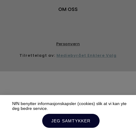
OM OSS
Personvern
Tilrettelagt av:
Mediebyrået Enklere Valg
NfN benytter informasjonskapsler (cookies) slik at vi kan yte
deg bedre service.
JEG SAMTYKKER