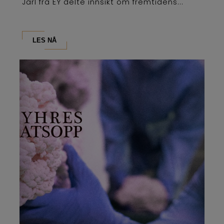
Jarl fra EY delte innsikt om fremtidens...
LES NÅ