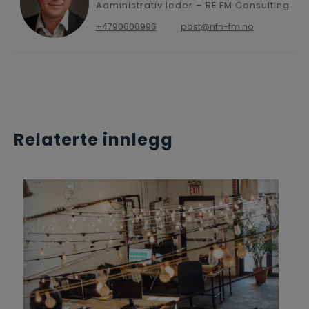
Administrativ leder – RE FM Consulting
+4790606996
post@nfn-fm.no
Relaterte innlegg