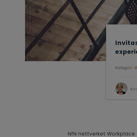
Invita
exper
Kategori
Ki
NfN nettverket Workplace M