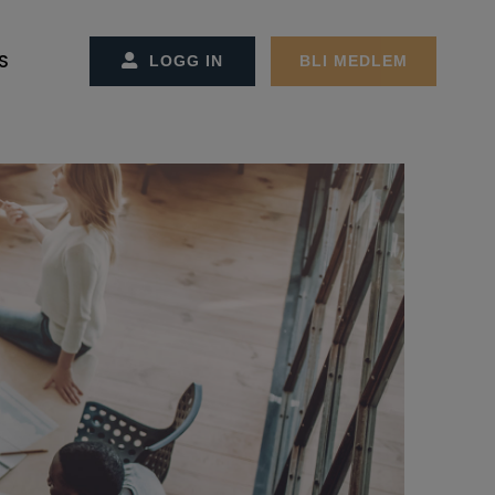
S
LOGG IN
BLI MEDLEM
SS/KONTAKT OSS
CT MANAGEMENT
ET OG ADMINSTRASJONEN
REMØTER
MØTER
GER
EKTER
ON OG STRATEGI
RBEIDSPARTNER/ANNONSØRER
ER FACILITY MANAGEMENT