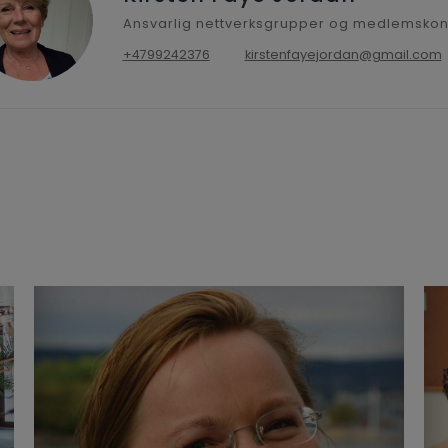
Ansvarlig nettverksgrupper og medlemskon
+4799242376
kirstenfayejordan@gmail.com