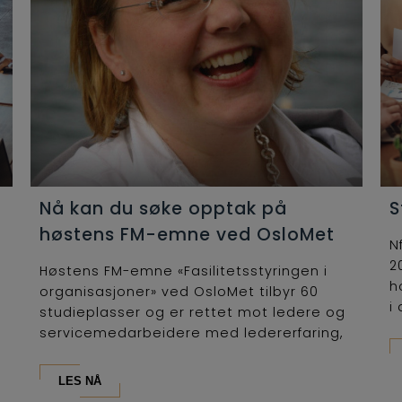
Nå kan du søke opptak på
S
høstens FM-emne ved OsloMet
N
2
Høstens FM-emne «Fasilitetsstyringen i
h
organisasjoner» ved OsloMet tilbyr 60
i 
studieplasser og er rettet mot ledere og
servicemedarbeidere med ledererfaring,
som...
LES NÅ