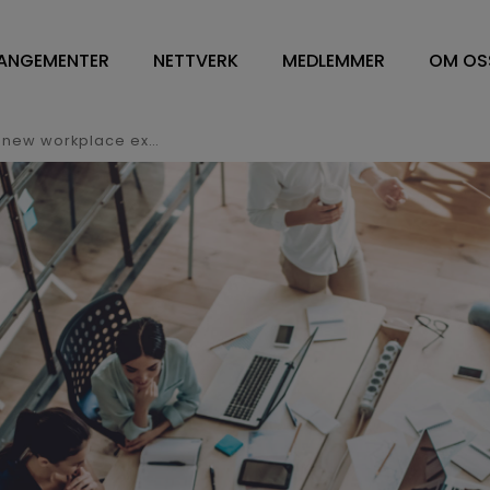
ANGEMENTER
NETTVERK
MEDLEMMER
OM OS
NETTVERK
VÅRE MEDLEMMER
OM O
WORKPLACE MANAGEMENT
FM LEDELSE/CONTRA
STYR
Invitasjon til webinar 25.11.21 – A new workplace experience landscape
DV OG ENERGILEDELSE
SOFT SERVICES
STY
RENHOLD
HARD SERVICE
ÅRS
BESPISNING
ARBEIDSPLASSLØSNIN
VEDT
SYKEHUS
MEDLEMSKAP I NFN
VISJ
FM TOPPLEDERE
SAMA
HVA 