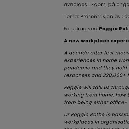
avholdes i Zoom, på engel
Tema: Presentasjon av Le
Foredrag ved
Peggie Rot
A new workplace exper
A decade after first me
experiences in home work
pandemic and they hold t
responses and 220,000+ 
Peggie will talk us thro
working from home, how th
from being either office-
Dr Peggie Rothe is passi
workplaces in organisati