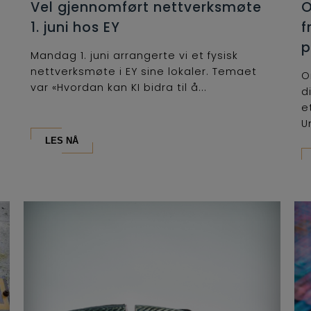
Vel gjennomført nettverksmøte
O
1. juni hos EY
f
p
Mandag 1. juni arrangerte vi et fysisk
nettverksmøte i EY sine lokaler. Temaet
O
var «Hvordan kan KI bidra til å...
d
e
U
LES NÅ