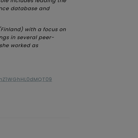
role includes leading the
ence database and
(Finland) with a focus on
gs in several peer-
 she worked as
WnZ1WGhHL0dMQT09