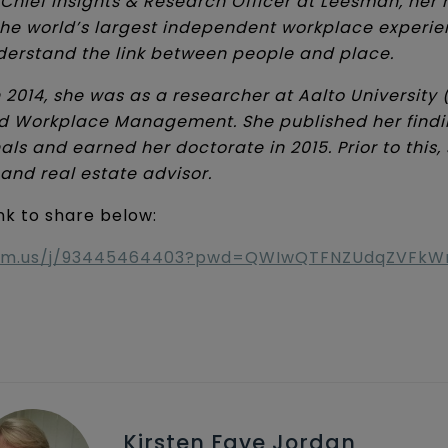
 Chief Insights & Research Officer at Leesman, her 
the world’s largest independent workplace experi
derstand the link between people and place.
 2014, she was as a researcher at Aalto University 
d Workplace Management. She published her findin
s and earned her doctorate in 2015. Prior to this,
nd real estate advisor.
ink to share below:
zoom.us/j/93445464403?pwd=QWIwQTFNZUdqZVFk
Kirsten Faye Jordan