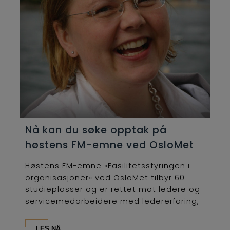
Nå kan du søke opptak på
høstens FM-emne ved OsloMet
Høstens FM-emne «Fasilitetsstyringen i
organisasjoner» ved OsloMet tilbyr 60
studieplasser og er rettet mot ledere og
servicemedarbeidere med ledererfaring,
som...
LES NÅ