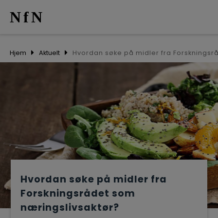
NfN
AKTUELT
Hjem
Aktuelt
ARRANGEM
NETTVERK
MEDLEMME
OM OSS
Hvordan søke på midler fra
Forskningsrådet som
næringslivsaktør?