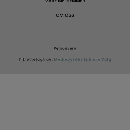
VÅRE MEDLEMMER
OM OSS
Personvern
Tilrettelagt av:
Mediebyrået Enklere Valg