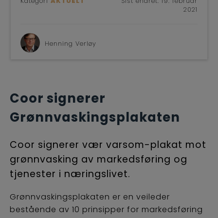
Kategori
AKTUELT
Sist endret:
19. februar
BLI M
2021
Henning Verløy
Coor signerer
Grønnvaskingsplakaten
Coor signerer vær varsom-plakat mot
grønnvasking av markedsføring og
tjenester i næringslivet.
Grønnvaskingsplakaten er en veileder
bestående av 10 prinsipper for markedsføring