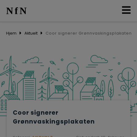
NfN
AKTUELT
Hjem
Aktuelt
Coor signerer Grønnvaskingsplakaten
ARRANGEMENTER
NETTVERK
MEDLEMMER
OM OSS
Coor signerer
LO
Grønnvaskingsplakaten