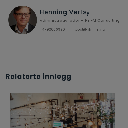
Henning Verløy
Administrativ leder – RE FM Consulting
+4790606996
post@nfn-fm.no
Relaterte innlegg