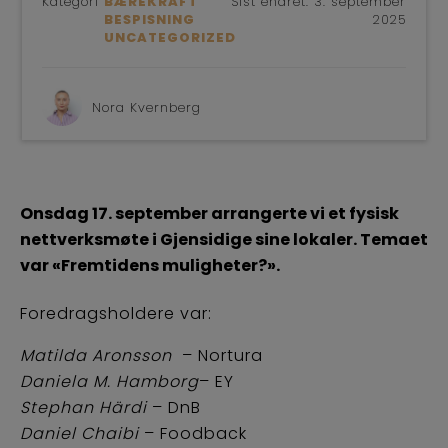
Kategori
BÆREKRAFT
Sist endret:
3. september
BESPISNING
2025
UNCATEGORIZED
Nora Kvernberg
Onsdag 17. september arrangerte vi et fysisk
nettverksmøte i Gjensidige sine lokaler. Temaet
var «Fremtidens muligheter?».
Foredragsholdere var:
Matilda Aronsson
– Nortura
Daniela M. Hamborg
– EY
Stephan Härdi
– DnB
Daniel Chaibi
– Foodback