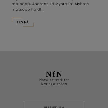
matsopp. Andreas Eri Myhre fra Myhres
matsopp holdt...
LES NÅ
NfN
Norsk nettverk for
Næringseiendom
BLI MEDLEM