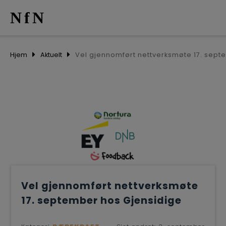
NfN
AKTUELT
Hjem
Aktuelt
ARRANGEM
NETTVERK
MEDLEMME
OM OSS
Vel gjennomført nettverksmøte
17. september hos Gjensidige