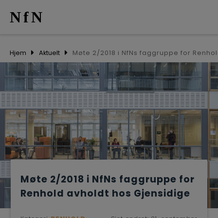
NfN
AKTUELT
Hjem
Aktuelt
ARRANGEM
NETTVERK
MEDLEMME
OM OSS
Møte 2/2018 i NfNs faggruppe for
Renhold avholdt hos Gjensidige