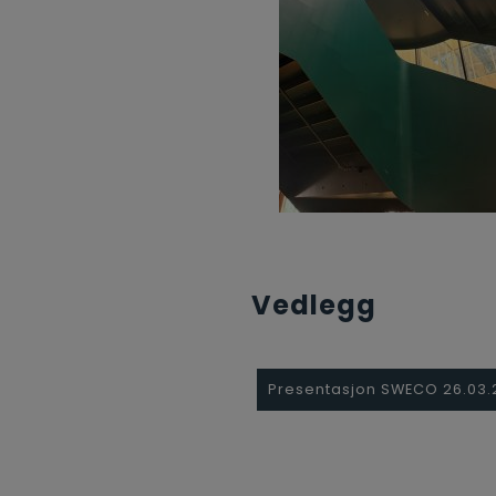
Vedlegg
Presentasjon SWECO 26.03