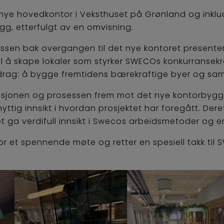
 nye hovedkontor i Veksthuset på Grønland og inklu
ygg, etterfulgt av en omvisning.
essen bak overgangen til det nye kontoret presenter
å skape lokaler som styrker SWECOs konkurransekraf
rag: å bygge fremtidens bærekraftige byer og sa
visjonen og prosessen frem mot det nye kontorbygg
tig innsikt i hvordan prosjektet har foregått. Deret
t ga verdifull innsikt i Swecos arbeidsmetoder og er
for et spennende møte og retter en spesiell takk til 