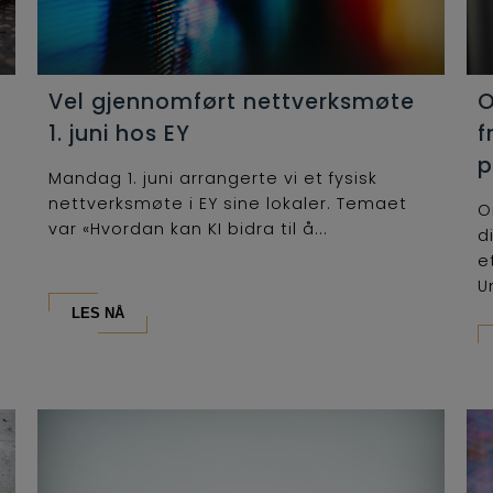
Vel gjennomført nettverksmøte
O
1. juni hos EY
f
p
Mandag 1. juni arrangerte vi et fysisk
nettverksmøte i EY sine lokaler. Temaet
O
var «Hvordan kan KI bidra til å...
d
e
U
LES NÅ