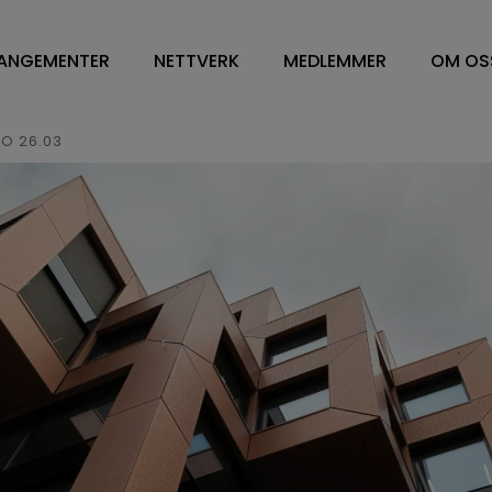
ANGEMENTER
NETTVERK
MEDLEMMER
OM OS
NETTVERK
VÅRE MEDLEMMER
OM O
WORKPLACE MANAGEMENT
FM LEDELSE/CONTRA
STYR
O 26.03
DV OG ENERGILEDELSE
SOFT SERVICES
STY
RENHOLD
HARD SERVICE
ÅRS
BESPISNING
ARBEIDSPLASSLØSNIN
VEDT
SYKEHUS
MEDLEMSKAP I NFN
VISJ
FM TOPPLEDERE
SAMA
HVA 