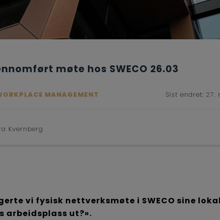
jennomført møte hos SWECO 26.03
WORKPLACE MANAGEMENT
Sist endret:
27.
ra Kvernberg
rte vi fysisk nettverksmøte i SWECO sine loka
s arbeidsplass ut?».