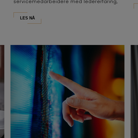
servicemedarbeidere med ledererfaring,
som...
LES NÅ