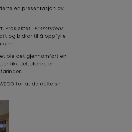
derte en presentasjon av
t. Prosjektet
«Fremtidens
t og bidrar til å oppfylle
mfunn.
et ble det gjennomført en
ter fikk deltakerne en
faringer.
SWECO for at de delte sin