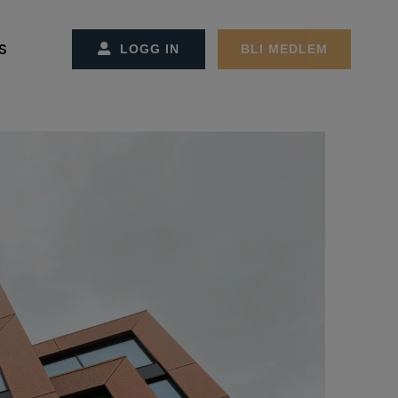
S
LOGG IN
BLI MEDLEM
SS/KONTAKT OSS
CT MANAGEMENT
ET OG ADMINSTRASJONEN
REMØTER
MØTER
GER
EKTER
ON OG STRATEGI
RBEIDSPARTNER/ANNONSØRER
ER FACILITY MANAGEMENT