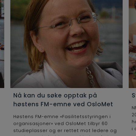
Nå kan du søke opptak på
S
høstens FM-emne ved OsloMet
N
2
Høstens FM-emne «Fasilitetsstyringen i
h
organisasjoner» ved OsloMet tilbyr 60
i 
studieplasser og er rettet mot ledere og