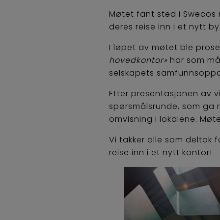
Møtet fant sted i Swecos
deres reise inn i et nytt b
I løpet av møtet ble pros
hovedkontor»
har som mål 
selskapets samfunnsoppd
Etter presentasjonen av 
spørsmålsrunde, som ga nyt
omvisning i lokalene. Møte
Vi takker alle som deltok 
reise inn i et nytt kontor!