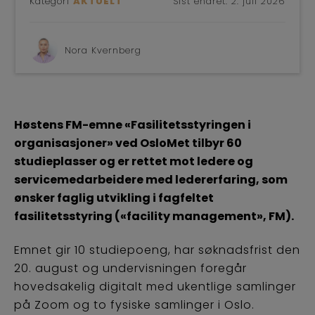
Kategori
AKTUELT
Sist endret:
2. juli 2026
Nora Kvernberg
Høstens FM-emne «Fasilitetsstyringen i
organisasjoner» ved OsloMet tilbyr 60
studieplasser og er rettet mot ledere og
servicemedarbeidere med ledererfaring, som
ønsker faglig utvikling i fagfeltet
fasilitetsstyring («facility management», FM).
Emnet gir 10 studiepoeng, har søknadsfrist den
20. august og undervisningen foregår
hovedsakelig digitalt med ukentlige samlinger
på Zoom og to fysiske samlinger i Oslo.