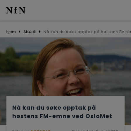
NfN
AKTUELT
Hjem
Aktuelt
ARRANGEM
NETTVERK
MEDLEMME
OM OSS
Nå kan du søke opptak på
høstens FM-emne ved OsloMet