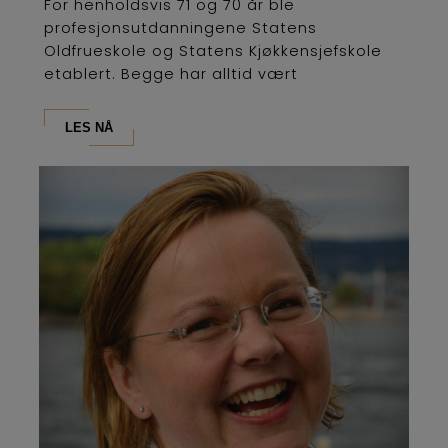
For henholdsvis 71 og 70 år ble
profesjonsutdanningene Statens
Oldfrueskole og Statens Kjøkkensjefskole
etablert. Begge har alltid vært
lederutdanninger og...
LES NÅ