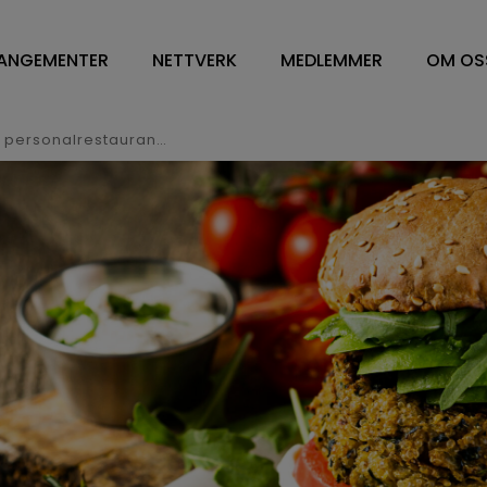
ANGEMENTER
NETTVERK
MEDLEMMER
OM OS
NETTVERK
VÅRE MEDLEMMER
OM O
WORKPLACE MANAGEMENT
FM LEDELSE/CONTRA
STYR
Sodexo med klimamerking i alle personalrestaurantene
DV OG ENERGILEDELSE
SOFT SERVICES
STY
RENHOLD
HARD SERVICE
ÅRS
BESPISNING
ARBEIDSPLASSLØSNIN
VEDT
SYKEHUS
MEDLEMSKAP I NFN
VISJ
FM TOPPLEDERE
SAMA
HVA 