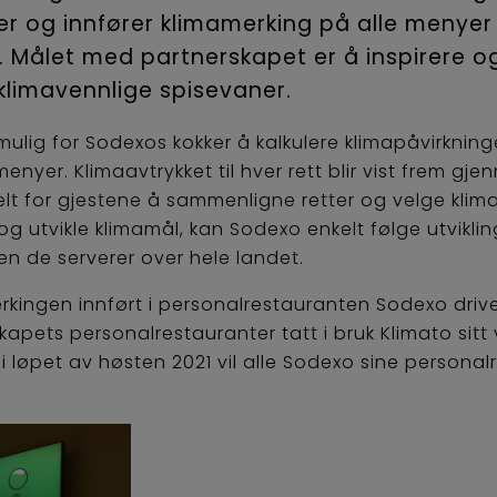
er og innfører klimamerking på alle menyer
. Målet med partnerskapet er å inspirere o
klimavennlige spisevaner.
mulig for Sodexos kokker å kalkulere klimapåvirkning
nyer. Klimaavtrykket til hver rett blir vist frem g
lt for gjestene å sammenligne retter og velge klim
 og utvikle klimamål, kan Sodexo enkelt følge utvikl
n de serverer over hele landet.
erkingen innført i personalrestauranten Sodexo driver
skapets personalrestauranter tatt i bruk Klimato sitt 
i løpet av høsten 2021 vil alle Sodexo sine personal