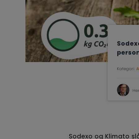
Sodexo
perso
Kategori
He
Sodexo og Klimato sl