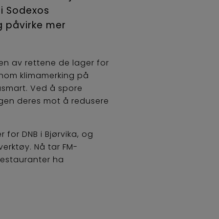
 i Sodexos
g påvirke mer
en av rettene de lager for
jennom klimamerking på
asmart. Ved å spore
ingen deres mot å redusere
 for DNB i Bjørvika, og
verktøy. Nå tar FM-
restauranter ha