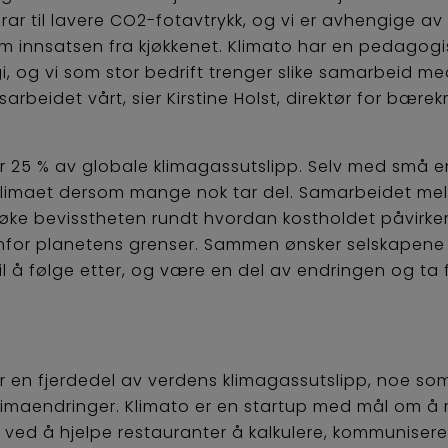
ar til lavere CO2-fotavtrykk, og vi er avhengige av
om innsatsen fra kjøkkenet. Klimato har en pedago
, og vi som stor bedrift trenger slike samarbeid me
rbeidet vårt, sier Kirstine Holst, direktør for bærekr
er 25 % av globale klimagassutslipp. Selv med små e
 klimaet dersom mange nok tar del. Samarbeidet me
 å øke bevisstheten rundt hvordan kostholdet påvirke
enfor planetens grenser. Sammen ønsker selskapene 
il å følge etter, og være en del av endringen og ta 
er en fjerdedel av verdens klimagassutslipp, noe so
 klimaendringer. Klimato er en startup med mål om å
 ved å hjelpe restauranter å kalkulere, kommuniser