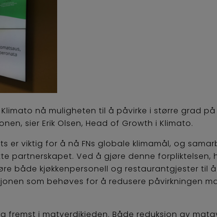
mato nå muligheten til å påvirke i større grad på 
en, sier Erik Olsen, Head of Growth i Klimato.
ts er viktig for å nå FNs globale klimamål, og sama
tte partnerskapet. Ved å gjøre denne forpliktelsen, 
e både kjøkkenpersonell og restaurantgjester til å 
jonen som behøves for å redusere påvirkningen ma
 og fremst i matverdikjeden. Både reduksjon av mata