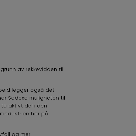
grunn av rekkevidden til
rbeid legger også det
har Sodexo muligheten til
ta aktivt del i den
tindustrien har på
vfall og mer