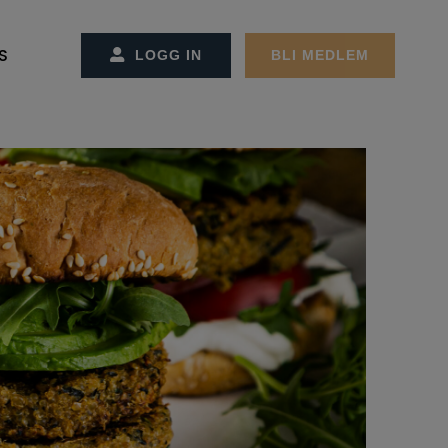
S
LOGG IN
BLI MEDLEM
SS/KONTAKT OSS
CT MANAGEMENT
ET OG ADMINSTRASJONEN
REMØTER
MØTER
GER
EKTER
ON OG STRATEGI
RBEIDSPARTNER/ANNONSØRER
ER FACILITY MANAGEMENT