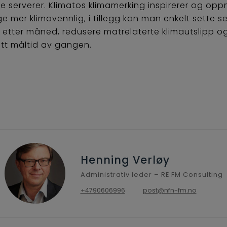
 de serverer. Klimatos klimamerking inspirerer og op
lge mer klimavennlig, i tillegg kan man enkelt sette
etter måned, redusere matrelaterte klimautslipp og
ett måltid av gangen.
Henning Verløy
Administrativ leder – RE FM Consulting
+4790606996
post@nfn-fm.no