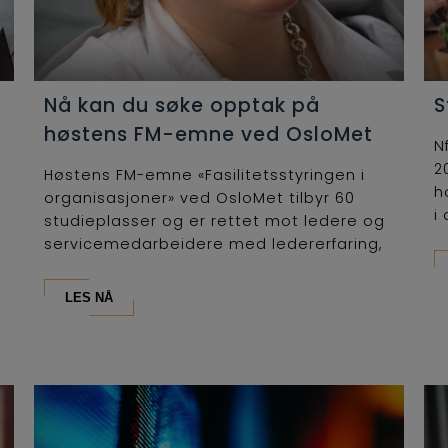
Nå kan du søke opptak på
S
høstens FM-emne ved OsloMet
N
2
Høstens FM-emne «Fasilitetsstyringen i
h
organisasjoner» ved OsloMet tilbyr 60
i 
studieplasser og er rettet mot ledere og
servicemedarbeidere med ledererfaring,
som...
LES NÅ