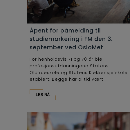
Åpent for påmelding til
studiemarkering i FM den 3.
september ved OsloMet
For henholdsvis 71 og 70 år ble
profesjonsutdanningene Statens
Oldfrueskole og Statens Kjøkkensjefskole
etablert. Begge har alltid vært
lederutdanninger og...
LES NÅ