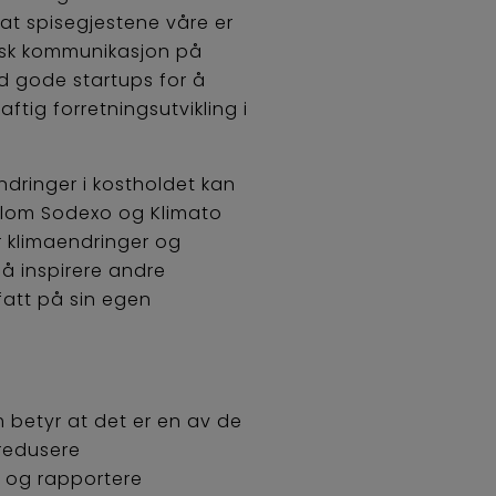
 at spisegjestene våre er
gisk kommunikasjon på
d gode startups for å
aftig forretningsutvikling i
ndringer i kostholdet kan
llom Sodexo og Klimato
r klimaendringer og
å inspirere andre
fatt på sin egen
m betyr at det er en av de
 redusere
e og rapportere