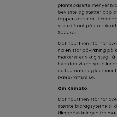
plantebaserte menyer bidr
bevisste og støtter opp 
toppen av smart teknologi
være i front på bærekraftsa
Sodexo.
Matindustrien står for ov
ha en stor påvirkning på
markerer et viktig steg i
hvordan vi kan spise inn
restauranter og kantiner t
bærekraftsreise.
Om Klimato
Matindustrien står for ov
største bidragsyterne til
klimapåvirkningen fra mat