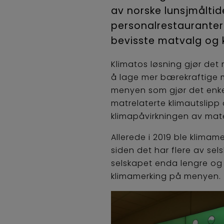
av norske lunsjmåltid
personalrestauranter
bevisste matvalg og 
Klimatos løsning gjør det 
å lage mer bærekraftige me
menyen som gjør det enke
matrelaterte klimautslipp
klimapåvirkningen av mate
Allerede i 2019 ble klimam
siden det har flere av sel
selskapet enda lengre og 
klimamerking på menyen.