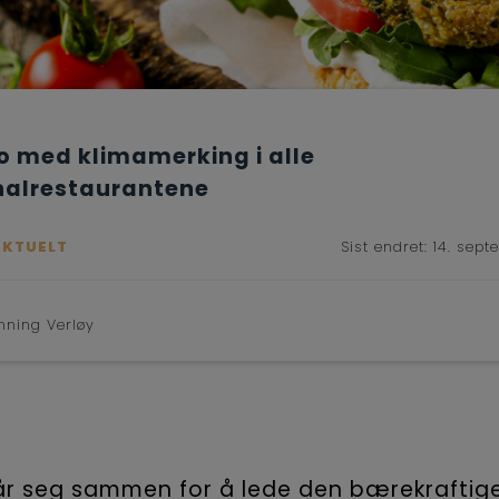
 med klimamerking i alle
nalrestaurantene
AKTUELT
Sist endret:
14. sept
nning Verløy
år seg sammen for å lede den bærekraftig