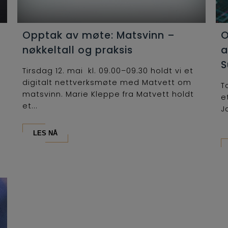
Opptak av møte: Matsvinn –
O
nøkkeltall og praksis
a
S
Tirsdag 12. mai kl. 09.00–09.30 holdt vi et
digitalt nettverksmøte med Matvett om
T
matsvinn. Marie Kleppe fra Matvett holdt
e
et...
J
LES NÅ