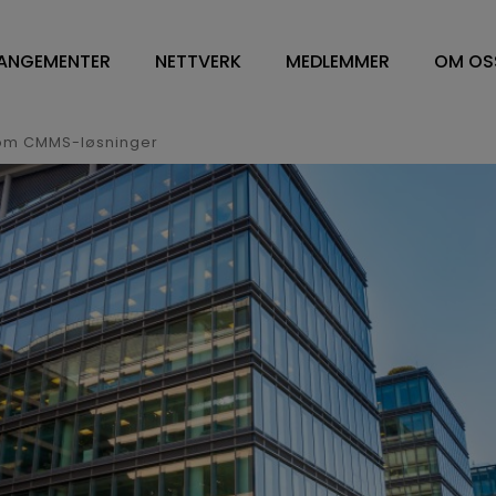
ANGEMENTER
NETTVERK
MEDLEMMER
OM OS
NETTVERK
VÅRE MEDLEMMER
OM O
WORKPLACE MANAGEMENT
FM LEDELSE/CONTRA
STYR
om CMMS-løsninger
DV OG ENERGILEDELSE
SOFT SERVICES
STY
RENHOLD
HARD SERVICE
ÅRS
BESPISNING
ARBEIDSPLASSLØSNIN
VEDT
SYKEHUS
MEDLEMSKAP I NFN
VISJ
FM TOPPLEDERE
SAMA
HVA 