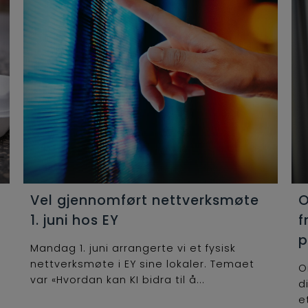
Vel gjennomført nettverksmøte
O
1. juni hos EY
f
p
Mandag 1. juni arrangerte vi et fysisk
nettverksmøte i EY sine lokaler. Temaet
O
var «Hvordan kan KI bidra til å...
d
e