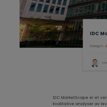
IDC M
Kategori
Li
IDC MarketScape er et verk
kvalitative analyser av le