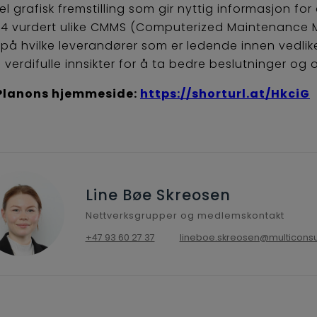
 grafisk fremstilling som gir nyttig informasjon for
024 vurdert ulike CMMS (Computerized Maintenanc
ig på hvilke leverandører som er ledende innen vedl
erdifulle innsikter for å ta bedre beslutninger og o
 Planons hjemmeside:
https://shorturl.at/HkciG
Line Bøe Skreosen
Nettverksgrupper og medlemskontakt
+47 93 60 27 37
lineboe.skreosen@multiconsu