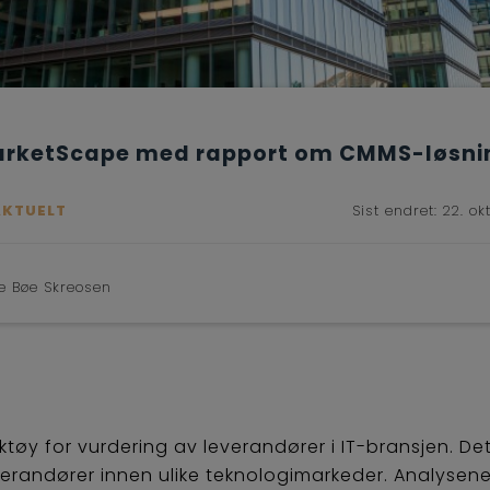
arketScape med rapport om CMMS-løsni
AKTUELT
Sist endret:
22. ok
ne Bøe Skreosen
tøy for vurdering av leverandører i IT-bransjen. Det 
verandører innen ulike teknologimarkeder. Analysene 