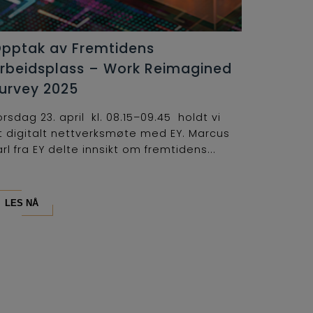
pptak av Fremtidens
rbeidsplass – Work Reimagined
urvey 2025
orsdag 23. april kl. 08.15–09.45 holdt vi
t digitalt nettverksmøte med EY. Marcus
arl fra EY delte innsikt om fremtidens...
LES NÅ