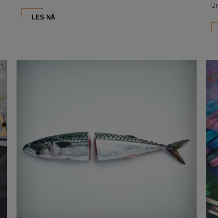
U
LES NÅ