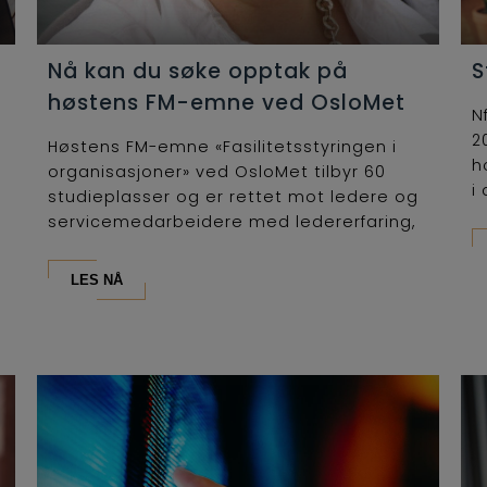
Nå kan du søke opptak på
S
høstens FM-emne ved OsloMet
N
2
Høstens FM-emne «Fasilitetsstyringen i
h
organisasjoner» ved OsloMet tilbyr 60
i 
studieplasser og er rettet mot ledere og
servicemedarbeidere med ledererfaring,
som...
LES NÅ