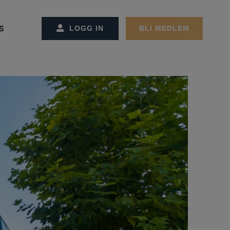
S
LOGG IN
BLI MEDLEM
SS/KONTAKT OSS
CT MANAGEMENT
ET OG ADMINSTRASJONEN
REMØTER
MØTER
GER
EKTER
ON OG STRATEGI
RBEIDSPARTNER/ANNONSØRER
ER FACILITY MANAGEMENT