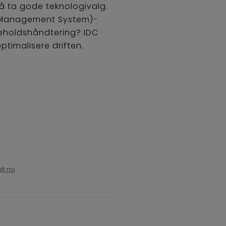
 å ta gode teknologivalg.
e Management System)-
ikeholdshåndtering? IDC
ptimalisere driften.
lt.no