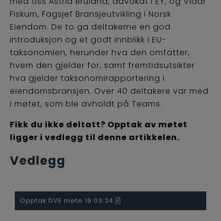
med oss Astrid Bruland, advokat i EY, og Vidar
Fiskum, Fagsjef Bransjeutvikling i Norsk
Eiendom. De to ga deltakerne en god
introduksjon og et godt innblikk i EU-
taksonomien, herunder hva den omfatter,
hvem den gjelder for, samt fremtidsutsikter
hva gjelder taksonomirapportering i
eiendomsbransjen. Over 40 deltakere var med
i møtet, som ble avholdt på Teams.
Fikk du ikke deltatt? Opptak av møtet
ligger i vedlegg til denne artikkelen.
Vedlegg
Opptak DVE møte 19.03.24