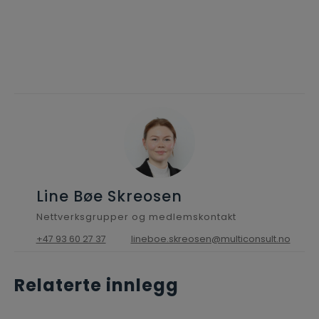
Line Bøe Skreosen
Nettverksgrupper og medlemskontakt
+47 93 60 27 37
lineboe.skreosen@multiconsult.no
Relaterte innlegg