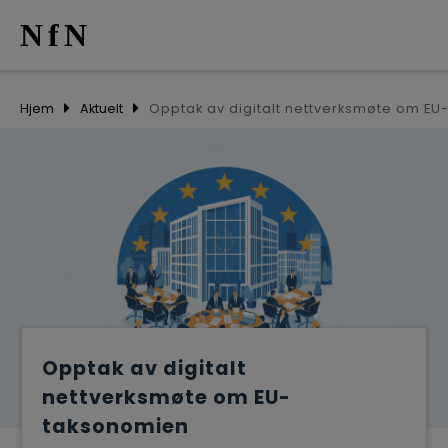
NfN
AKTUELT
Hjem
Aktuelt
ARRANGEM
NETTVERK
MEDLEMME
OM OSS
Opptak av digitalt
nettverksmøte om EU-
taksonomien