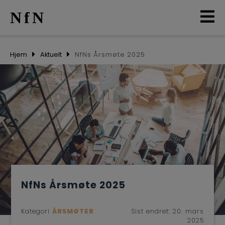
NfN
AKTUELT
Hjem
Aktuelt
NfNs Årsmøte 2025
ARRANGEMENTER
NETTVERK
MEDLEMMER
OM OSS
NfNs Årsmøte 2025
LO
Kategori
ÅRSMØTER
Sist endret:
20. mars
2025