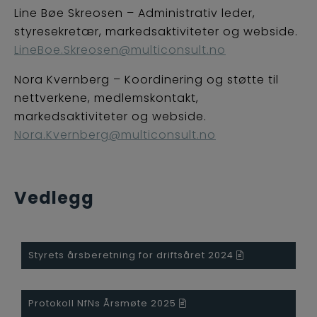
Line Bøe Skreosen – Administrativ leder,
styresekretær, markedsaktiviteter og webside.
LineBoe.Skreosen@multiconsult.no
Nora Kvernberg – Koordinering og støtte til
nettverkene, medlemskontakt,
markedsaktiviteter og webside.
Nora.Kvernberg@multiconsult.no
Vedlegg
Styrets årsberetning for driftsåret 2024
Protokoll NfNs Årsmøte 2025