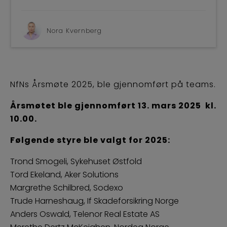
BLI M
Nora Kvernberg
NfNs Årsmøte 2025, ble gjennomført på teams.
Årsmøtet ble gjennomført 13. mars 2025 kl.
10.00.
Følgende styre ble valgt for 2025:
Trond Smogeli, Sykehuset Østfold
Tord Ekeland, Aker Solutions
Margrethe Schilbred, Sodexo
Trude Harneshaug, If Skadeforsikring Norge
Anders Oswald, Telenor Real Estate AS