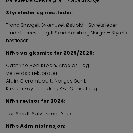
Merethe Dertz McKeighen, Nordea Norge
Styreleder og nestleder:
Trond Smogeli, Sykehuset Østfold – Styrets leder
Trude Harneshaug, If Skadeforsikring Norge – Styrets
nestleder
NfNs
valgkomite for 2025/2026:
Cathrine von Krogh, Arbeids- og
Velferdsdirektoratet
Alain Clerambault, Norges Bank
Kirsten Faye Jordan, KFJ Consulting
NfNs
revisor for 2024:
Tor Smidt Salvessen, Ahus
NfNs Administrasjon: