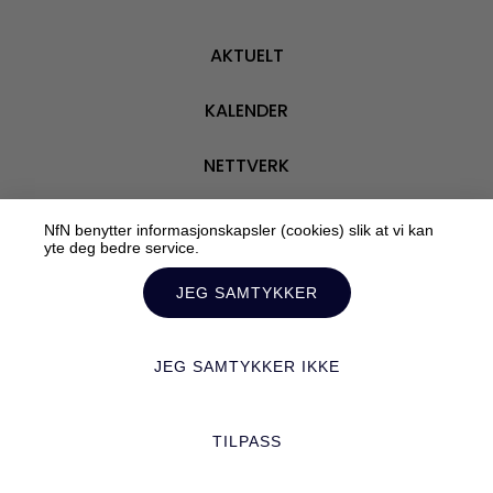
AKTUELT
KALENDER
NETTVERK
VÅRE MEDLEMMER
NfN benytter informasjonskapsler (cookies) slik at vi kan
yte deg bedre service.
OM OSS
JEG SAMTYKKER
JEG SAMTYKKER IKKE
Personvern
TILPASS
Tilrettelagt av:
Mediebyrået Enklere Valg