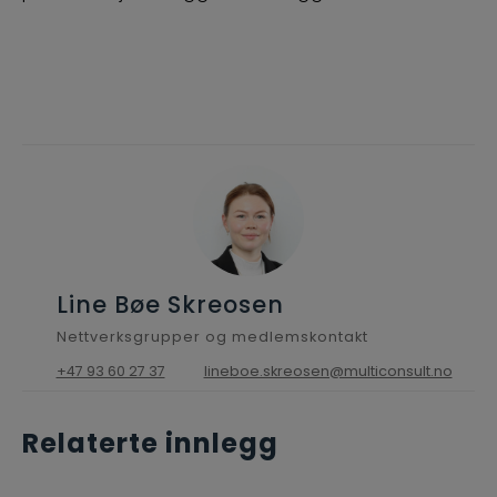
Line Bøe Skreosen
Nettverksgrupper og medlemskontakt
+47 93 60 27 37
lineboe.skreosen@multiconsult.no
Relaterte innlegg