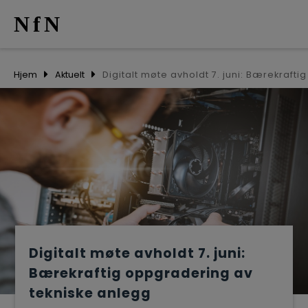
NfN
AKTUELT
Hjem
Aktuelt
ARRANGEM
NETTVERK
MEDLEMME
OM OSS
Digitalt møte avholdt 7. juni:
Bærekraftig oppgradering av
tekniske anlegg