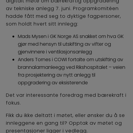
digitalt møte om bærekraftig oppgradering
av tekniske anlegg 7. juni. Programkomitéen
hadde fått med seg to dyktige fagpersoner,
som holdt hvert sitt innlegg:
Mads Mysen i GK Norge AS snakket om hva GK
gjør med hensyn til utskifting av vifter og
gjenvinnere i ventilasjonsanlegg
Anders Tornes i COWI fortalte om utskifting av
brannalarmanleegg ved Rikshospitalet – veien
fra prosjektering av nytt anlegg til
oppgradering av eksisterende
Det var interessante foredrag med bærekraft i
fokus.
Fikk du ikke deltatt i møtet, eller ønsker du å se
innleggene en gang til? Opptak av møtet og
presentasjoner ligger i vedlegg.