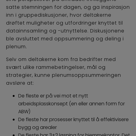
satte stemningen for dagen, og ga inspirasjon
inn i gruppediskusjoner, hvor deltakerne
drøftet muligheter og utfordringer knyttet til
datainnsamling og -utnyttelse. Diskusjonene
ble avsluttet med oppsummering og deling i
plenum.
Selv om deltakerne kom fra bedrifter med
svært ulike rammebetingelser, mål og
strategier, kunne plenumsoppsummeringen
avsløre at:
De fleste er på vei mot et nytt
arbeidsplasskonsept (en eller annen form for
ABW)
De fleste har prosesser knyttet til å effektivisere
bygg og arealer
De fleste har 3+2 løsning for hjemmekontor. Det