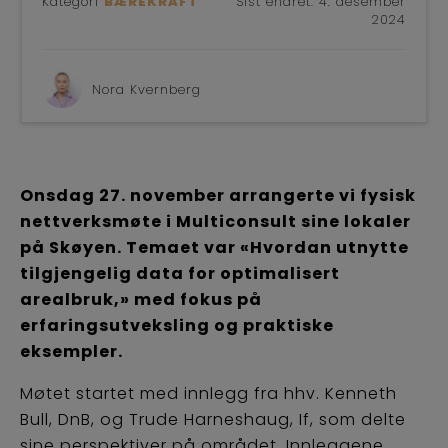
Kategori
BÆREKRAFT
Sist endret:
4. desember
2024
Nora Kvernberg
Onsdag 27. november arrangerte vi fysisk
nettverksmøte i Multiconsult sine lokaler
på Skøyen. Temaet var «Hvordan utnytte
tilgjengelig data for optimalisert
arealbruk,» med fokus på
erfaringsutveksling og praktiske
eksempler.
Møtet startet med innlegg fra hhv. Kenneth
Bull, DnB, og Trude Harneshaug, If, som delte
sine perspektiver på området. Innleggene