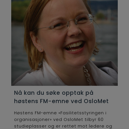
Nå kan du søke opptak på
høstens FM-emne ved OsloMet
Høstens FM-emne «Fasilitetsstyringen i
organisasjoner» ved OsloMet tilbyr 60
studieplasser og er rettet mot ledere og