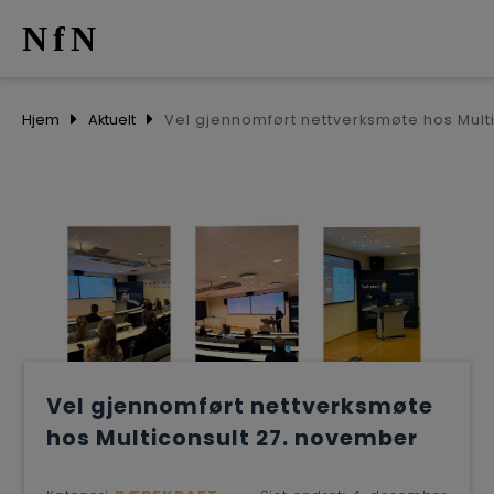
NfN
AKTUELT
Hjem
Aktuelt
ARRANGEM
NETTVERK
MEDLEMME
OM OSS
Vel gjennomført nettverksmøte
hos Multiconsult 27. november