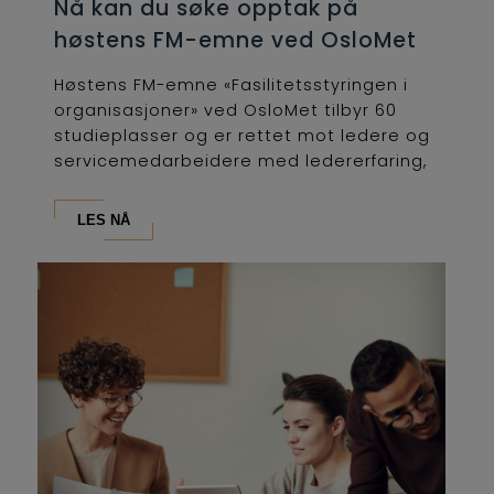
Nå kan du søke opptak på
høstens FM-emne ved OsloMet
Høstens FM-emne «Fasilitetsstyringen i
organisasjoner» ved OsloMet tilbyr 60
studieplasser og er rettet mot ledere og
servicemedarbeidere med ledererfaring,
som...
LES NÅ