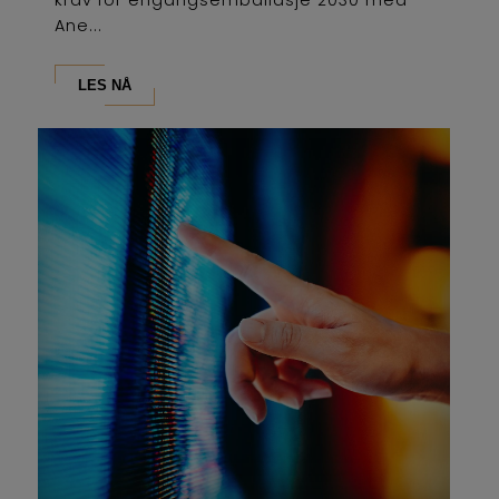
krav for engangsemballasje 2030 med
Ane...
LES NÅ