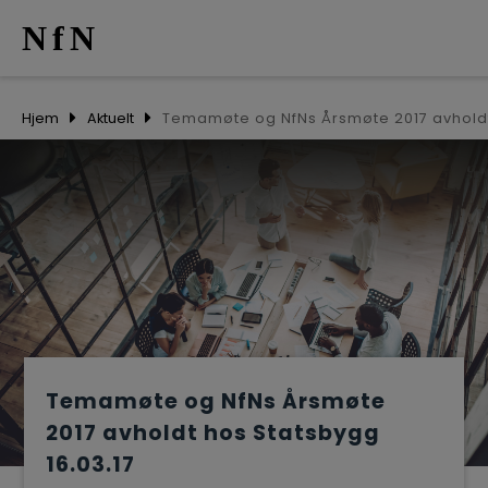
NfN
AKTUELT
Hjem
Aktuelt
ARRANGEM
NETTVERK
MEDLEMME
OM OSS
Temamøte og NfNs Årsmøte
2017 avholdt hos Statsbygg
16.03.17