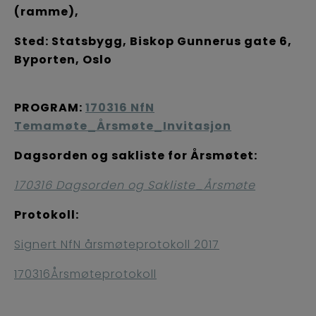
(ramme),
Sted: Statsbygg, Biskop Gunnerus gate 6,
Byporten, Oslo
PROGRAM:
170316 NfN
Temamøte_Årsmøte_Invitasjon
Dagsorden og sakliste for Årsmøtet:
170316 Dagsorden og Sakliste_Årsmøte
Protokoll:
Signert NfN årsmøteprotokoll 2017
170316Årsmøteprotokoll