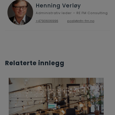
Henning Verløy
Administrativ leder – RE FM Consulting
+4790606996
post@nfn-fm.no
Relaterte innlegg