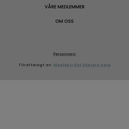
VÅRE MEDLEMMER
OM OSS
Personvern
Tilrettelagt av:
Mediebyrået Enklere Valg