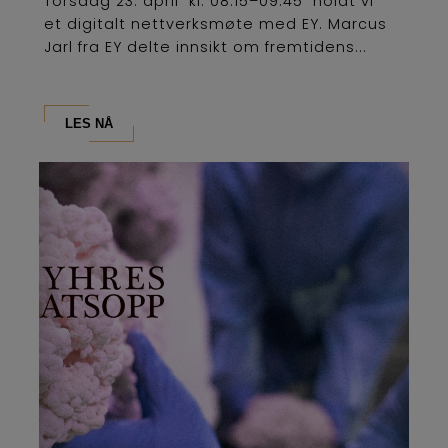
Torsdag 23. april kl. 08.15–09.45 holdt vi
et digitalt nettverksmøte med EY. Marcus
Jarl fra EY delte innsikt om fremtidens...
LES NÅ