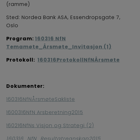
(ramme)
Sted: Nordea Bank ASA, Essendropsgate 7,
Oslo
Program:
160316 NfN
Temamøte_Årsmøte_Invitasjon (1)
Protokoll:
160316ProtokollNfNÅrsmøte
Dokumenter:
160316NfNÅrsmøteSakliste
1600316NfN Arsberetning2015
160216NfNs Visjon og Strategi (2)
160316_NfN_Resultatregnskap2015