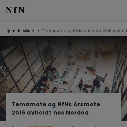
NfN
AKTUELT
Hjem
Aktuelt
ARRANGEM
NETTVERK
MEDLEMME
OM OSS
Temamøte og NfNs Årsmøte
2016 avholdt hos Nordea