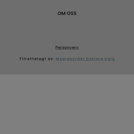
OM OSS
Personvern
Tilrettelagt av:
Mediebyrået Enklere Valg