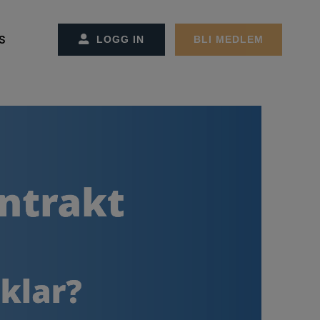
S
LOGG IN
BLI MEDLEM
SS/KONTAKT OSS
CT MANAGEMENT
ET OG ADMINSTRASJONEN
REMØTER
MØTER
GER
EKTER
ON OG STRATEGI
RBEIDSPARTNER/ANNONSØRER
ER FACILITY MANAGEMENT