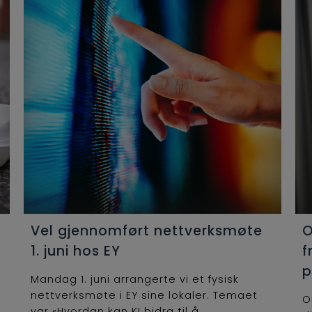
Vel gjennomført nettverksmøte
O
1. juni hos EY
f
p
Mandag 1. juni arrangerte vi et fysisk
nettverksmøte i EY sine lokaler. Temaet
O
var «Hvordan kan KI bidra til å...