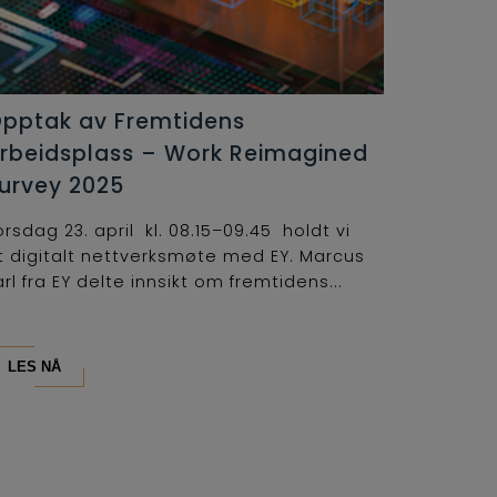
pptak av Fremtidens
rbeidsplass – Work Reimagined
urvey 2025
orsdag 23. april kl. 08.15–09.45 holdt vi
t digitalt nettverksmøte med EY. Marcus
arl fra EY delte innsikt om fremtidens...
LES NÅ