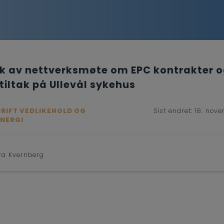
k av nettverksmøte om EPC kontrakter 
tiltak på Ullevål sykehus
DRIFT VEDLIKEHOLD OG
Sist endret:
18. nov
ENERGI
ra Kvernberg