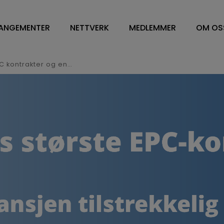
ANGEMENTER
NETTVERK
MEDLEMMER
OM OS
NETTVERK
VÅRE MEDLEMMER
OM O
WORKPLACE MANAGEMENT
FM LEDELSE/CONTRA
STYR
Opptak av nettverksmøte om EPC kontrakter og energitiltak på Ullevål sykehus
DV OG ENERGILEDELSE
SOFT SERVICES
STY
RENHOLD
HARD SERVICE
ÅRS
BESPISNING
ARBEIDSPLASSLØSNIN
VEDT
SYKEHUS
MEDLEMSKAP I NFN
VISJ
FM TOPPLEDERE
SAMA
HVA 