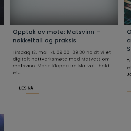
Opptak av møte: Matsvinn –
O
nøkkeltall og praksis
a
S
Tirsdag 12. mai kl. 09.00–09.30 holdt vi et
digitalt nettverksmøte med Matvett om
T
matsvinn. Marie Kleppe fra Matvett holdt
e
et...
J
LES NÅ