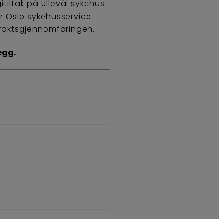
iltak på Ullevål sykehus .
r Oslo sykehusservice.
traktsgjennomføringen.
egg.