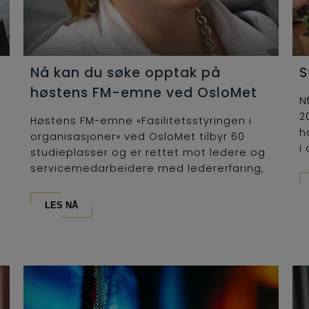
Nå kan du søke opptak på
S
høstens FM-emne ved OsloMet
N
2
Høstens FM-emne «Fasilitetsstyringen i
h
organisasjoner» ved OsloMet tilbyr 60
i 
studieplasser og er rettet mot ledere og
servicemedarbeidere med ledererfaring,
som...
LES NÅ