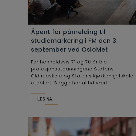
Åpent for påmelding til
studiemarkering i FM den 3.
september ved OsloMet
For henholdsvis 71 og 70 år ble
profesjonsutdanningene Statens
Oldfrueskole og Statens Kjøkkensjefskole
etablert. Begge har alltid vært
lederutdanninger og...
LES NÅ