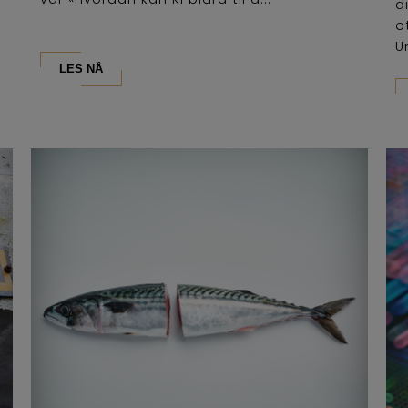
d
e
U
LES NÅ