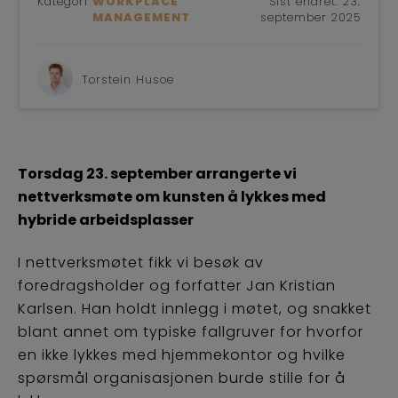
Kategori
WORKPLACE
Sist endret:
23.
BLI 
MANAGEMENT
september 2025
Torstein Husoe
Torsdag 23. september arrangerte vi
nettverksmøte om kunsten å lykkes med
hybride arbeidsplasser
I nettverksmøtet fikk vi besøk av
foredragsholder og forfatter Jan Kristian
Karlsen. Han holdt innlegg i møtet, og snakket
blant annet om typiske fallgruver for hvorfor
en ikke lykkes med hjemmekontor og hvilke
spørsmål organisasjonen burde stille for å