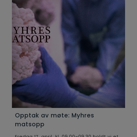
Opptak av møte: Myhres
matsopp
Fredag 17. april kl. 09.00–09.30 holdt vi et