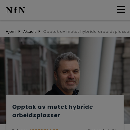
NfN
AKTUELT
Hjem
Aktuelt
Opptak av møtet hybride arbeidsplasse
ARRANGEMENTER
NETTVERK
MEDLEMMER
OM OSS
Opptak av møtet hybride
LO
arbeidsplasser