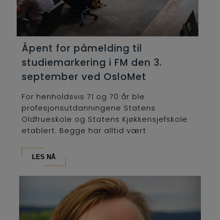
Åpent for påmelding til
studiemarkering i FM den 3.
september ved OsloMet
For henholdsvis 71 og 70 år ble
profesjonsutdanningene Statens
Oldfrueskole og Statens Kjøkkensjefskole
etablert. Begge har alltid vært
lederutdanninger og...
LES NÅ