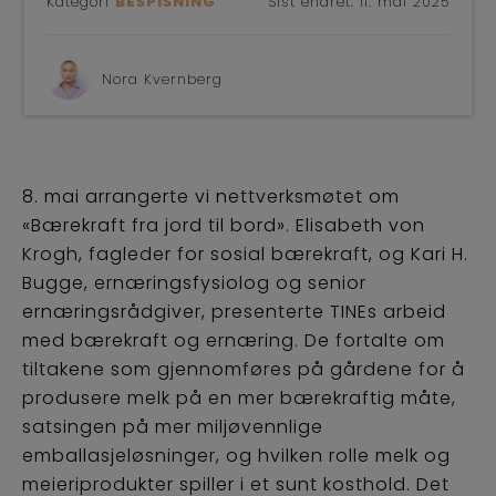
Kategori
BESPISNING
Sist endret:
11. mai 2025
Nora Kvernberg
8. mai arrangerte vi nettverksmøtet om
«Bærekraft fra jord til bord». Elisabeth von
Krogh, fagleder for sosial bærekraft, og Kari H.
Bugge, ernæringsfysiolog og senior
ernæringsrådgiver, presenterte TINEs arbeid
med bærekraft og ernæring. De fortalte om
tiltakene som gjennomføres på gårdene for å
produsere melk på en mer bærekraftig måte,
satsingen på mer miljøvennlige
emballasjeløsninger, og hvilken rolle melk og
meieriprodukter spiller i et sunt kosthold. Det