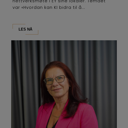
nettverksmøte i EY sine lokaler. Temaet
var «Hvordan kan KI bidra til å...
LES NÅ