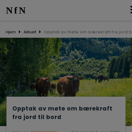
NfN
AKTUELT
Hjem
Aktuelt
Opptak av møte om bærekraft fra jord ti
ARRANGEMENTE
NETTVERK
MEDLEMMER
OM OSS
Opptak av møte om bærekraft
fra jord til bord