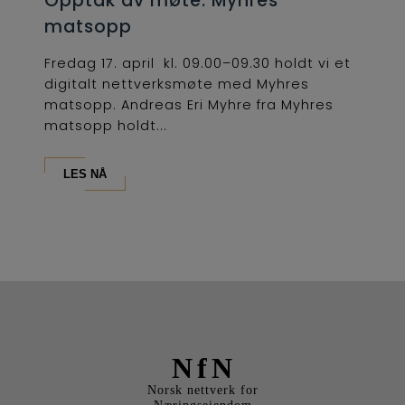
Opptak av møte: Myhres
matsopp
Fredag 17. april kl. 09.00–09.30 holdt vi et
digitalt nettverksmøte med Myhres
matsopp. Andreas Eri Myhre fra Myhres
matsopp holdt...
LES NÅ
NfN
Norsk nettverk for