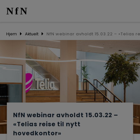
NfN
AKTUELT
Hjem
Aktuelt
ARRANGEM
NETTVERK
MEDLEMME
OM OSS
NfN webinar avholdt 15.03.22 –
«Telias reise til nytt
hovedkontor»