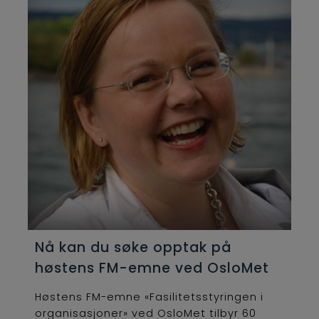
Nå kan du søke opptak på
høstens FM-emne ved OsloMet
Høstens FM-emne «Fasilitetsstyringen i
organisasjoner» ved OsloMet tilbyr 60