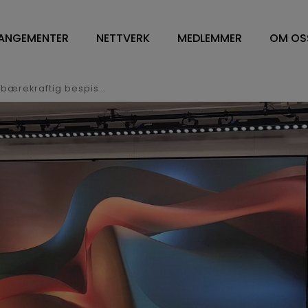
ANGEMENTER
NETTVERK
MEDLEMMER
OM OS
NETTVERK
VÅRE MEDLEMMER
OM O
WORKPLACE MANAGEMENT
FM LEDELSE/CONTRA
STYR
Vel overstått nettverksmøte om bærekraftig bespisning 31. mai
DV OG ENERGILEDELSE
SOFT SERVICES
STY
RENHOLD
HARD SERVICE
ÅRS
BESPISNING
ARBEIDSPLASSLØSNIN
VEDT
SYKEHUS
MEDLEMSKAP I NFN
VISJ
FM TOPPLEDERE
SAMA
HVA 