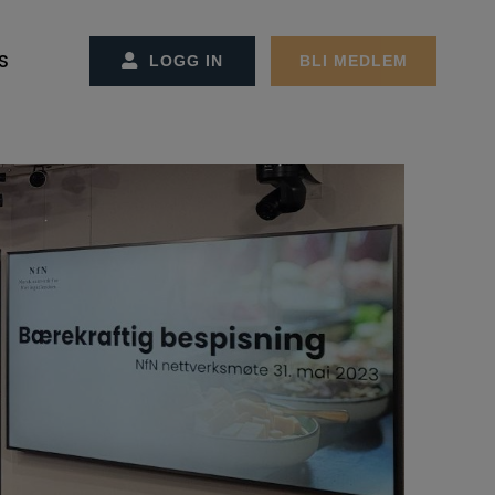
S
LOGG IN
BLI MEDLEM
SS/KONTAKT OSS
CT MANAGEMENT
ET OG ADMINSTRASJONEN
REMØTER
MØTER
GER
EKTER
ON OG STRATEGI
RBEIDSPARTNER/ANNONSØRER
ER FACILITY MANAGEMENT