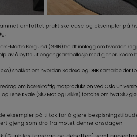
rammet omfattet praktiske case og eksempler på h
ig:
ars-Martin Berglund (GRIN) holdt innlegg om hvordan regj
 hjelp av å bytte ut engangsamballasje med gjenbrukbare b
dexo) snakket om hvordan Sodexo og DNB samarbeider for
 foredrag om bærekraftig matproduksjon ved Oslo universi
 og Lene Kvale (SiO Mat og Drikke) fortalte om hva SiO gjø
 eksempler på tiltak for å gjøre bespisningstilbude
irert gjeng som dro fra møtet denne onsdagen.
tak (Gunhilds foredrag og debatten) samt presentasj