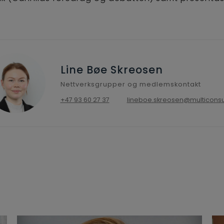
Line Bøe Skreosen
Nettverksgrupper og medlemskontakt
+47 93 60 27 37
lineboe.skreosen@multiconsu