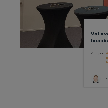
Vel o
bespis
Kategori
Li