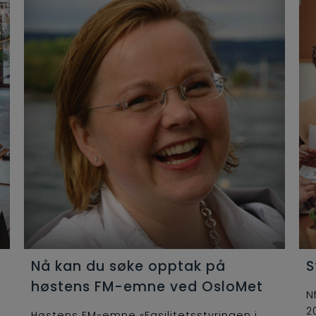
Nå kan du søke opptak på
S
høstens FM-emne ved OsloMet
N
2
Høstens FM-emne «Fasilitetsstyringen i