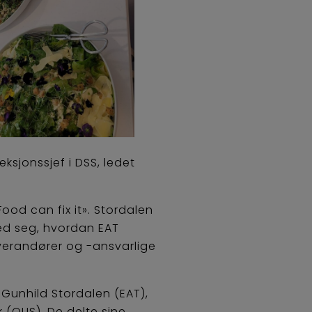
eksjonssjef i DSS, ledet
ood can fix it». Stordalen
ed seg, hvordan EAT
everandører og -ansvarlige
Gunhild Stordalen (EAT),
 (OUS). De delte sine