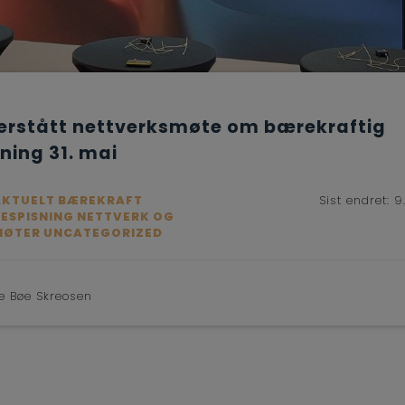
verstått nettverksmøte om bærekraftig
ning 31. mai
AKTUELT BÆREKRAFT
Sist endret:
9
BESPISNING NETTVERK OG
MØTER UNCATEGORIZED
ne Bøe Skreosen