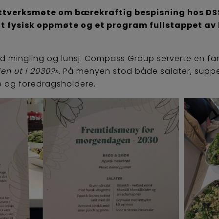
ettverksmøte om bærekraftig bespisning hos DSS
 fysisk oppmøte og et program fullstappet av
d mingling og lunsj. Compass Group serverte en fa
en ut i 2030?»
. På menyen stod både salater, supper
e og foredragsholdere.