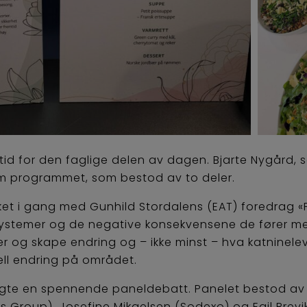
 tid for den faglige delen av dagen. Bjarte Nygård, s
m programmet, som bestod av to deler.
ket i gang med Gunhild Stordalens (EAT) foredrag «F
ystemer og de negative konsekvensene de fører m
ger og skape endring og – ikke minst – hva katninel
eell endring på området.
ulgte en spennende paneldebatt. Panelet bestod av 
roup), Josefine Mikaelsen (Sodexo) og Egil Brevik