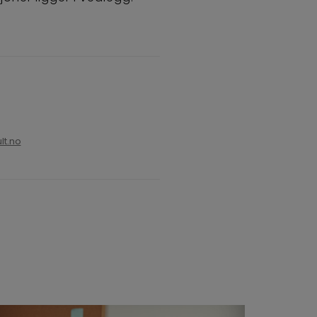
lt.no