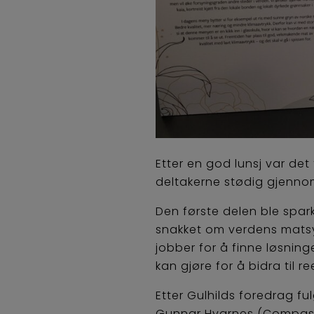
Etter en god lunsj var det
deltakerne stødig gjenno
Den første delen ble spar
snakket om verdens mats
jobber for å finne løsnin
kan gjøre for å bidra til r
Etter Gulhilds foredrag f
Gunnar Hvarnes (Compass G