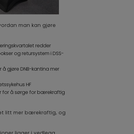
vordan man kan gjøre
eringskvartalet redder
okser og retursystem i DSS-
 å gjøre DNB-kantina mer
tetssykehus HF
r for å sørge for bærekraftig
t litt mer bærekraftig, og
oner ligger i vedlegg.