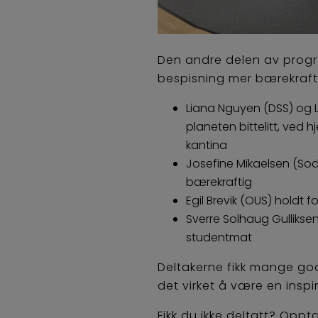
Den andre delen av prog
bespisning mer bærekraft
Liana Nguyen (DSS) og L
planeten bittelitt, ved
kantina
Josefine Mikaelsen (So
bærekraftig
Egil Brevik (OUS) holdt
Sverre Solhaug Gulliksen
studentmat
Deltakerne fikk mange gode
det virket å være en insp
Fikk du ikke deltatt? Opp