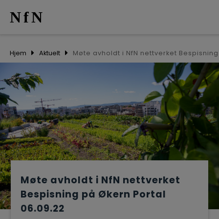
NfN
AKTUELT
Hjem
Aktuelt
ARRANGEM
NETTVERK
MEDLEMME
OM OSS
Møte avholdt i NfN nettverket
Bespisning på Økern Portal
06.09.22