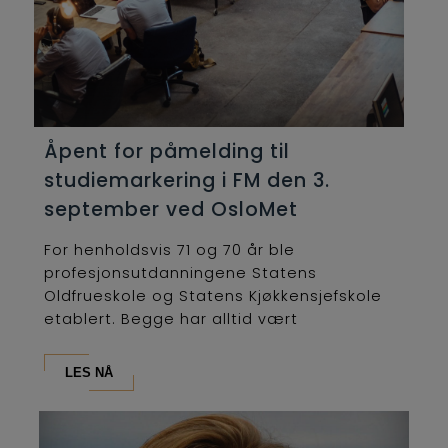
Åpent for påmelding til
studiemarkering i FM den 3.
september ved OsloMet
For henholdsvis 71 og 70 år ble
profesjonsutdanningene Statens
Oldfrueskole og Statens Kjøkkensjefskole
etablert. Begge har alltid vært
lederutdanninger og...
LES NÅ