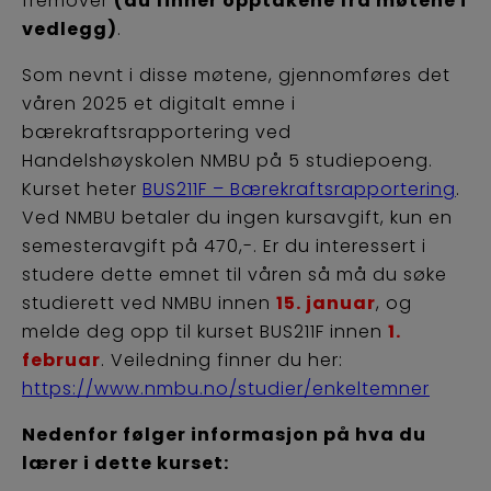
fremover
(du finner opptakene fra møtene i
vedlegg)
.
Som nevnt i disse møtene, gjennomføres det
våren 2025 et digitalt emne i
bærekraftsrapportering ved
Handelshøyskolen NMBU på 5 studiepoeng.
Kurset heter
BUS211F – Bærekraftsrapportering
.
Ved NMBU betaler du ingen kursavgift, kun en
semesteravgift på 470,-. Er du interessert i
studere dette emnet til våren så må du søke
studierett ved NMBU innen
15. januar
, og
melde deg opp til kurset BUS211F innen
1.
februar
. Veiledning finner du her:
https://www.nmbu.no/studier/enkeltemner
Nedenfor følger informasjon på hva du
lærer i dette kurset: