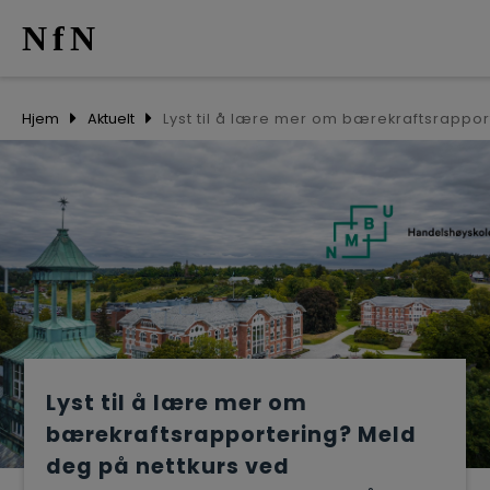
NfN
AKTUELT
Hjem
Aktuelt
ARRANGEM
NETTVERK
MEDLEMME
OM OSS
Lyst til å lære mer om
bærekraftsrapportering? Meld
deg på nettkurs ved