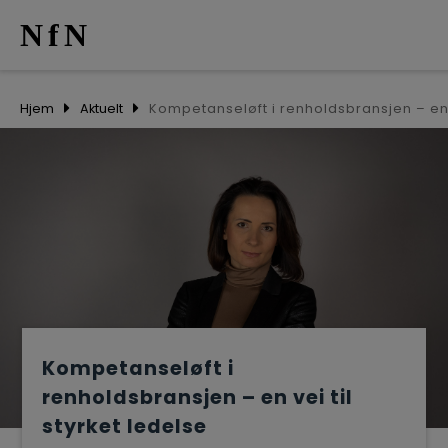
NfN
AKTUELT
Hjem
Aktuelt
ARRANGEM
NETTVERK
MEDLEMME
OM OSS
Kompetanseløft i
renholdsbransjen – en vei til
styrket ledelse