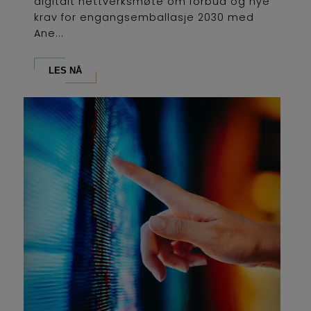
digitalt nettverksmøte om forbud og nye
krav for engangsemballasje 2030 med
Ane...
LES NÅ