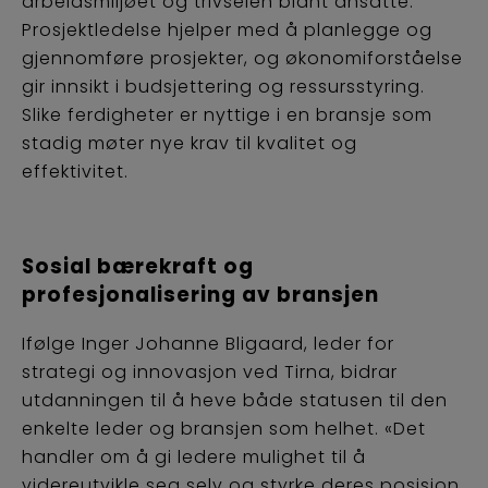
arbeidsmiljøet og trivselen blant ansatte.
Prosjektledelse hjelper med å planlegge og
gjennomføre prosjekter, og økonomiforståelse
gir innsikt i budsjettering og ressursstyring.
Slike ferdigheter er nyttige i en bransje som
stadig møter nye krav til kvalitet og
effektivitet.
Sosial bærekraft og
profesjonalisering av bransjen
Ifølge Inger Johanne Bligaard, leder for
strategi og innovasjon ved Tirna, bidrar
utdanningen til å heve både statusen til den
enkelte leder og bransjen som helhet. «Det
handler om å gi ledere mulighet til å
videreutvikle seg selv og styrke deres posisjon