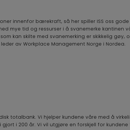
oner innenfor bærekraft, så her spiller ISS oss go
t ned mye tid og ressurser i å svanemerke kantinen vår
som kan skilte med svanemerking er skikkelig gøy, og
 leder av Workplace Management Norge i Nordea.
isk totalbank. Vi hjelper kundene våre med å virke
gjort i 200 år. Vi vil utgjøre en forskjell for kundene