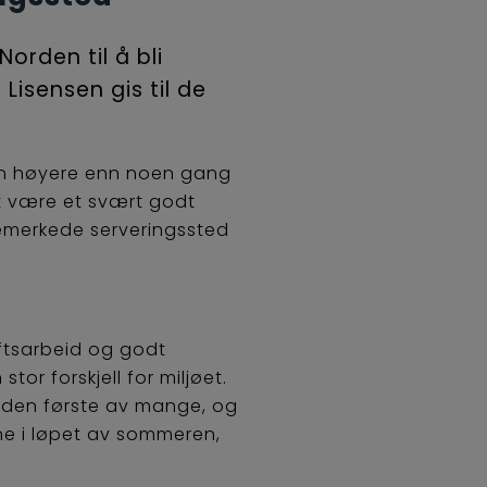
orden til å bli
Lisensen gis til de
ten høyere enn noen gang
ket være et svært godt
emerkede serveringssted
aftsarbeid og godt
r forskjell for miljøet.
e den første av mange, og
ne i løpet av sommeren,