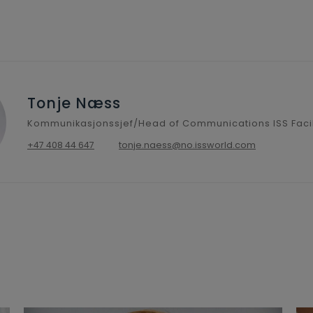
Tonje Næss
Kommunikasjonssjef/Head of Communications ISS Facil
+47 408 44 647
tonje.naess@no.issworld.com