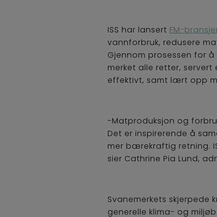
ISS har lansert
FM-bransje
vannforbruk, redusere mats
Gjennom prosessen for å 
merket alle retter, servert
effektivt, samt lært opp 
-Matproduksjon og forbruk 
Det er inspirerende å sam
mer bærekraftig retning. 
sier Cathrine Pia Lund, ad
Svanemerkets skjerpede kr
generelle klima- og miljøb