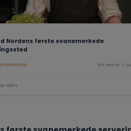
ed Nordens første svanemerkede
ringssted
LEVERANDØR
Sist endret:
2. a
nje Næss
s første svanemerkede serveri