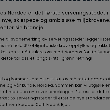
os Nordea er det første serveringsstedet i N
nye, skjerpede og ambisiøse miljøkravene. 
enfor sin bransje.
ne til svanemerking av serveringssteder legger lis
lisens må hele 39 obligatoriske krav oppfylles og tak
t kan vi nå titulere oss med Nordens første Svan
ette tar oss et langt skritt i grønn retning!
pæl og kommer som et resultat av målrettet bærekr
og vår kunde, Nordea. Sammen kan vi utgjøre en sto
rst ut med den nye svanemerkingen. For oss er dett
rket to serveringssteder til etter de nye standarde
Northern Europe, Carl-Fredrik Bjor.