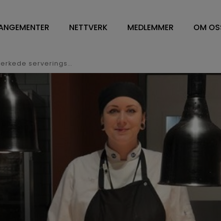
ANGEMENTER
NETTVERK
MEDLEMMER
OM OS
NETTVERK
VÅRE MEDLEMMER
OM O
WORKPLACE MANAGEMENT
FM LEDELSE/CONTRA
STYR
ISS med Nordens første svanemerkede serveringssted
DV OG ENERGILEDELSE
SOFT SERVICES
STY
RENHOLD
HARD SERVICE
ÅRS
BESPISNING
ARBEIDSPLASSLØSNIN
VEDT
SYKEHUS
MEDLEMSKAP I NFN
VISJ
FM TOPPLEDERE
SAMA
HVA 