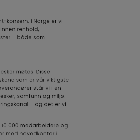
-konsern. I Norge er vi
r innen renhold,
nester – både som
esker møtes. Disse
ene som er vår viktigste
verandører står vi i en
nesker, samfunn og miljø.
eringskanal – og det er vi
en 10 000 medarbeidere og
rer med hovedkontor i