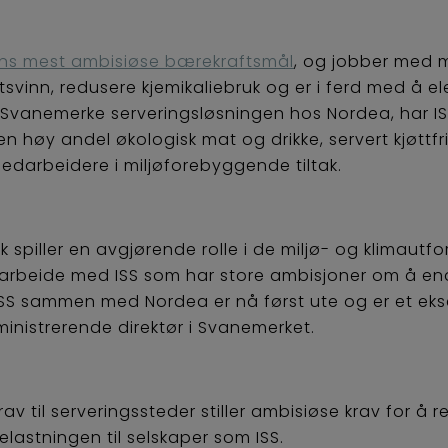
ns mest ambisiøse bærekraftsmål
, og jobber med m
vinn, redusere kjemikaliebruk og er i ferd med å elek
Svanemerke serveringsløsningen hos Nordea, har I
 en høy andel økologisk mat og drikke, servert kjøttfri
medarbeidere i miljøforebyggende tiltak.
spiller en avgjørende rolle i de miljø- og klimautfo
arbeide med ISS som har store ambisjoner om å endr
ISS sammen med Nordea er nå først ute og er et ekse
ministrerende direktør i Svanemerket.
av til serveringssteder stiller ambisiøse krav for å
elastningen til selskaper som ISS.