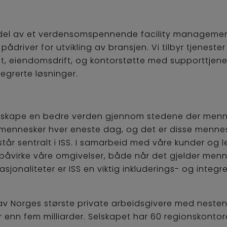
en del av et verdensomspennende facility management
ådriver for utvikling av bransjen. Vi tilbyr tjeneste
ft, eiendomsdrift, og kontorstøtte med supporttje
egrerte løsninger.
r å skape en bedre verden gjennom stedene der menn
ennesker hver eneste dag, og det er disse mennesk
år sentralt i ISS. I samarbeid med våre kunder og le
vt påvirke våre omgivelser, både når det gjelder men
asjonaliteter er ISS en viktig inkluderings- og integr
en av Norges største private arbeidsgivere med nest
 enn fem milliarder. Selskapet har 60 regionskonto