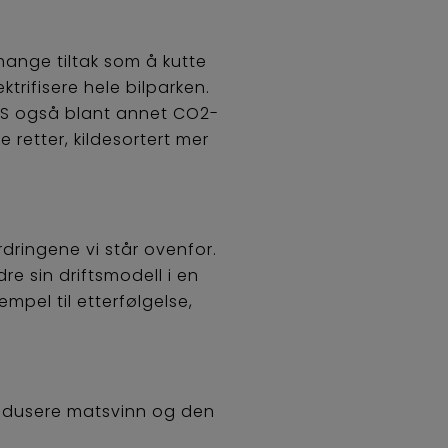
ange tiltak som å kutte
trifisere hele bilparken.
SS også blant annet CO2-
e retter, kildesortert mer
rdringene vi står ovenfor.
e sin driftsmodell i en
mpel til etterfølgelse,
 redusere matsvinn og den