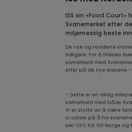
ISS sin «Food Court» h
Svanemerket etter de 
miljømessig beste inn
De nye og reviderte krave
tidligere. For å tildeles 
samarbeid med Svanemerke
etter på de nye kravene – d
– Dette er en viktig mile
samarbeid med både Svane 
Vi er stolte av å være fø
vi satser på å ha svaneme
sier CEO for ISS Norge og 