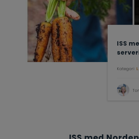
ISS m
serve
Kategori
To
ISS med Norden