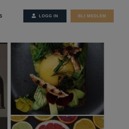
S
LOGG IN
BLI MEDLEM
SS/KONTAKT OSS
CT MANAGEMENT
ET OG ADMINSTRASJONEN
REMØTER
MØTER
GER
EKTER
ON OG STRATEGI
RBEIDSPARTNER/ANNONSØRER
ER FACILITY MANAGEMENT