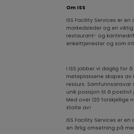
Om ISS
ISS Facility Services er 
markedsleder og en viktig p
restaurant- og kantinedri
enkelttjenester og som int
I ISS jobber vi daglig fo
møteplassene skapes av m
ressurs. Samfunnsansvar st
unik posisjon til å positi
Med over 120 forskjellige n
stolte av!
ISS Facility Services er 
en årlig omsetning på mer