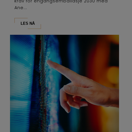
krav for engangsemballasje 2030 med
Ane...
LES NÅ