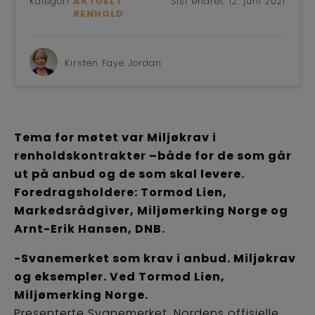
Kategori
AKTUELT
Sist endret:
12. juni 2021
RENHOLD
Kirsten Faye Jordan
Tema for møtet var Miljøkrav i
renholdskontrakter –både for de som går
ut på anbud og de som skal levere.
Foredragsholdere: Tormod Lien,
Markedsrådgiver, Miljømerking Norge og
Arnt-Erik Hansen, DNB.
-Svanemerket som krav i anbud. Miljøkrav
og eksempler. Ved Tormod Lien,
Miljømerking Norge.
Presenterte Svanemerket, Nordens offisielle