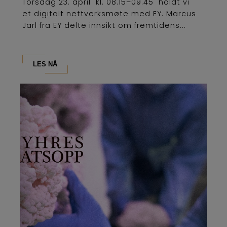
Torsdag 23. april kl. 08.15–09.45 holdt vi
et digitalt nettverksmøte med EY. Marcus
Jarl fra EY delte innsikt om fremtidens...
LES NÅ