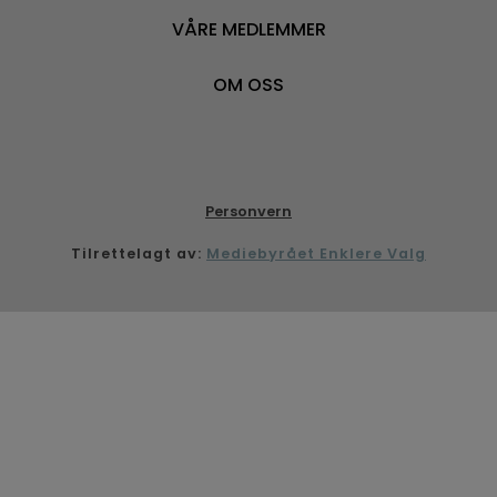
VÅRE MEDLEMMER
OM OSS
Personvern
Tilrettelagt av:
Mediebyrået Enklere Valg