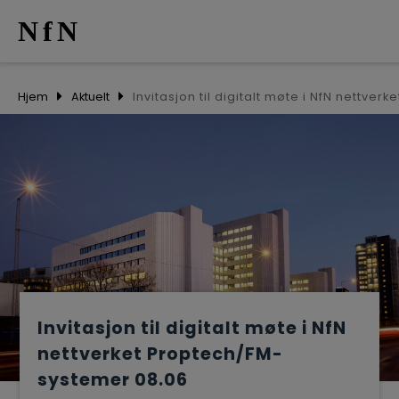
NfN
AKTUELT
Hjem
Aktuelt
ARRANGEM
NETTVERK
MEDLEMME
OM OSS
Invitasjon til digitalt møte i NfN
nettverket Proptech/FM-
systemer 08.06