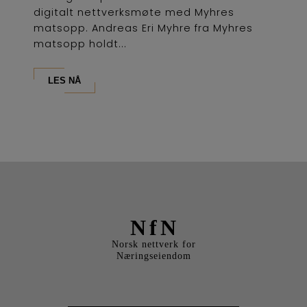
digitalt nettverksmøte med Myhres
matsopp. Andreas Eri Myhre fra Myhres
matsopp holdt...
LES NÅ
NfN
Norsk nettverk for
Næringseiendom