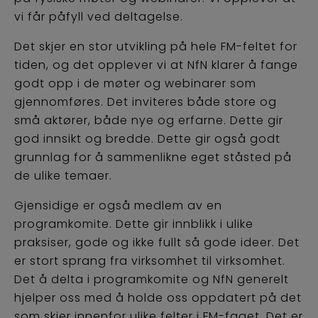
vi får påfyll ved deltagelse.
Det skjer en stor utvikling på hele FM-feltet for
tiden, og det opplever vi at NfN klarer å fange
godt opp i de møter og webinarer som
gjennomføres. Det inviteres både store og
små aktører, både nye og erfarne. Dette gir
god innsikt og bredde. Dette gir også godt
grunnlag for å sammenlikne eget ståsted på
de ulike temaer.
Gjensidige er også medlem av en
programkomite. Dette gir innblikk i ulike
praksiser, gode og ikke fullt så gode ideer. Det
er stort sprang fra virksomhet til virksomhet.
Det å delta i programkomite og NfN generelt
hjelper oss med å holde oss oppdatert på det
som skjer innenfor ulike felter i FM-faget. Det er