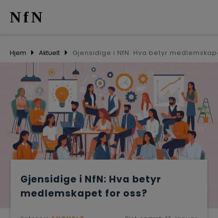
NfN
AKTUELT
Hjem
Aktuelt
Gjensidige i NfN: Hva betyr medlemskape
ARRANGEME
NETTVERK
MEDLEMMER
OM OSS
Gjensidige i NfN: Hva betyr
medlemskapet for oss?