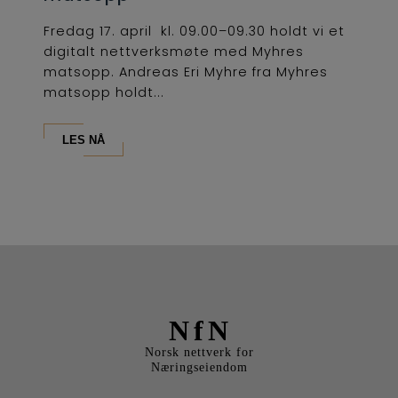
Fredag 17. april kl. 09.00–09.30 holdt vi et
digitalt nettverksmøte med Myhres
matsopp. Andreas Eri Myhre fra Myhres
matsopp holdt...
LES NÅ
NfN
Norsk nettverk for
Næringseiendom