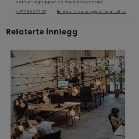
Nettverksgrupper og medlemskontakt
+47 93 60 27 37
lineboe.skreosen@multiconsult.no
Relaterte innlegg