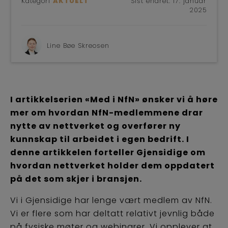
Kategori
AKTUELT
Sist endret:
17. januar
2025
Line Bøe Skreosen
I artikkelserien «Med i NfN» ønsker vi å høre
mer om hvordan NfN-medlemmene drar
nytte av nettverket og overfører ny
kunnskap til arbeidet i egen bedrift. I
denne artikkelen forteller Gjensidige om
hvordan nettverket holder dem oppdatert
på det som skjer i bransjen.
Vi i Gjensidige har lenge vært medlem av NfN.
Vi er flere som har deltatt relativt jevnlig både
på fysiske møter og webinarer. Vi opplever at