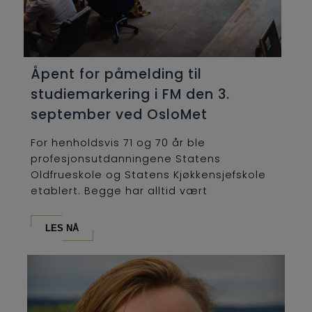
Åpent for påmelding til
studiemarkering i FM den 3.
september ved OsloMet
For henholdsvis 71 og 70 år ble
profesjonsutdanningene Statens
Oldfrueskole og Statens Kjøkkensjefskole
etablert. Begge har alltid vært
lederutdanninger og...
LES NÅ