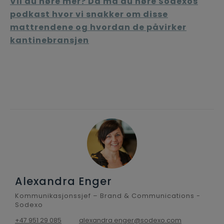
Vil du høre mer? Da må du høre Sodexos
podkast hvor vi snakker om disse
mattrendene og hvordan de påvirker
kantinebransjen
Alexandra Enger
Kommunikasjonssjef – Brand & Communications -
Sodexo
+47 951 29 085
alexandra.enger@sodexo.com