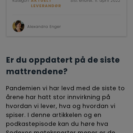
Kategori
AKTUELT
Sist endret:
11. april 2022
BLI
LEVERANDØR
Alexandra Enger
Er du oppdatert på de siste
mattrendene?
Pandemien vi har levd med de siste to
årene har hatt stor innvirkning på
hvordan vi lever, hva og hvordan vi
spiser. I denne artikkelen og en
podkastepisode kan du høre hva
Sodexos mateksperter mener er de