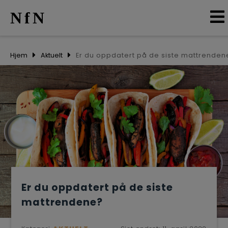
NfN
AKTUELT
Hjem
Aktuelt
Er du oppdatert på de siste mattrenden
ARRANGEMENTER
NETTVERK
MEDLEMMER
OM OSS
Er du oppdatert på de siste
mattrendene?