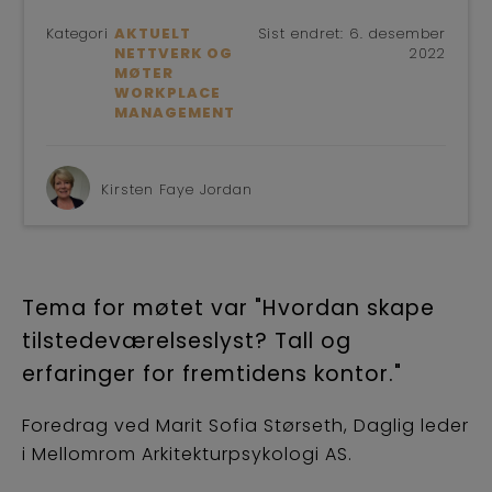
Kategori
AKTUELT
Sist endret:
6. desember
NETTVERK OG
2022
MØTER
WORKPLACE
MANAGEMENT
Kirsten Faye Jordan
Tema for møtet var "Hvordan skape
tilstedeværelseslyst? Tall og
erfaringer for fremtidens kontor."
Foredrag ved Marit Sofia Størseth, Daglig leder
i Mellomrom Arkitekturpsykologi AS.