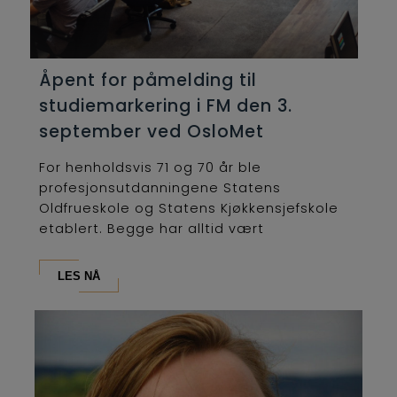
Åpent for påmelding til
studiemarkering i FM den 3.
september ved OsloMet
For henholdsvis 71 og 70 år ble
profesjonsutdanningene Statens
Oldfrueskole og Statens Kjøkkensjefskole
etablert. Begge har alltid vært
lederutdanninger og...
LES NÅ