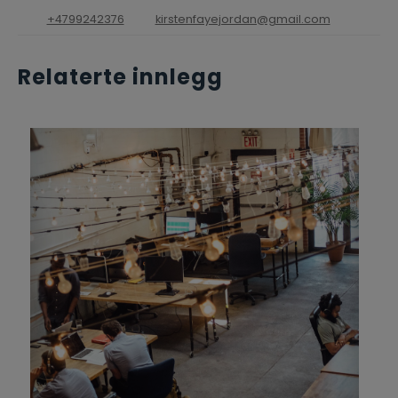
+4799242376
kirstenfayejordan@gmail.com
Relaterte innlegg