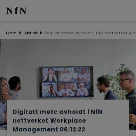
NfN
AKTUELT
Hjem
Aktuelt
ARRANGEM
NETTVERK
MEDLEMME
OM OSS
Digitalt møte avholdt i NfN
nettverket Workplace
Management 06.12.22