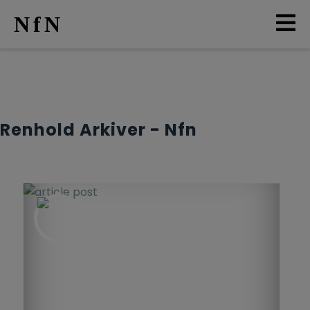
NfN
AKTUELT
ARRANGEMENTER
Renhold Arkiver - Nfn
NETTVERK
MEDLEMMER
OM OSS
LO