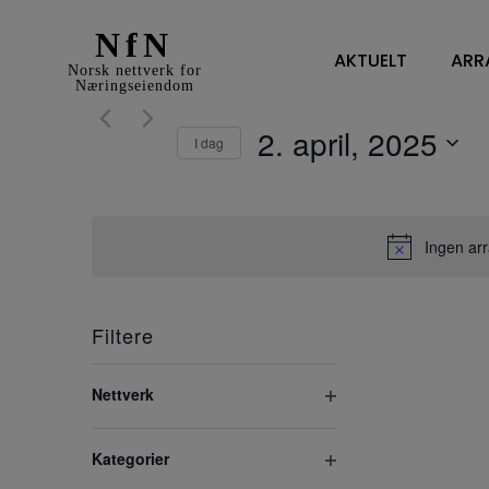
NfN
AKTUELT
ARR
Norsk nettverk for
Næringseiendom
2. april, 2025
I dag
Velg
dato.
Ingen arr
Filtere
Nettverk
Open
filter
Changing
Kategorier
any
Open