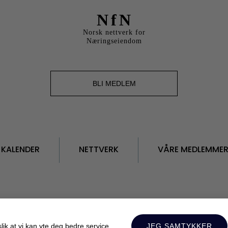
NfN
Norsk nettverk for
Næringseiendom
BLI MEDLEM
KALENDER
NETTVERK
VÅRE MEDLEMME
Personvern
ik at vi kan yte deg bedre service.
JEG SAMTYKKER
Tilrettelagt av:
Mediebyrået Enklere Valg