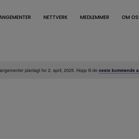
ANGEMENTER
NETTVERK
MEDLEMMER
OM OS
NETTVERK
VÅRE MEDLEMMER
OM O
WORKPLACE MANAGEMENT
FM LEDELSE/CONTRA
STYR
DV OG ENERGILEDELSE
SOFT SERVICES
STY
RENHOLD
HARD SERVICE
ÅRS
BESPISNING
ARBEIDSPLASSLØSNIN
VEDT
angementer planlagt for 2. april, 2025. Hopp til de
neste kommende a
SYKEHUS
MEDLEMSKAP I NFN
VISJ
FM TOPPLEDERE
SAMA
HVA 