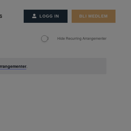
S
LOGG IN
BLI MEDLEM
SS/KONTAKT OSS
CT MANAGEMENT
ET OG ADMINSTRASJONEN
Hide Recurring Arrangementer
REMØTER
MØTER
GER
EKTER
rrangementer
.
ON OG STRATEGI
RBEIDSPARTNER/ANNONSØRER
ER FACILITY MANAGEMENT