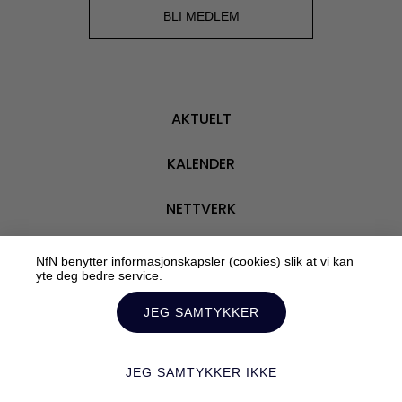
BLI M
BLI MEDLEM
AKTUELT
KALENDER
NETTVERK
VÅRE MEDLEMMER
NfN benytter informasjonskapsler (cookies) slik at vi kan
yte deg bedre service.
OM OSS
JEG SAMTYKKER
JEG SAMTYKKER IKKE
Personvern