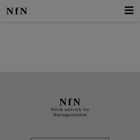
NfN
AKTUELT
ARRANGEMENTER
NETTVERK
MEDLEMMER
OM OSS
NfN
Norsk nettverk for
Næringseiendom
LO