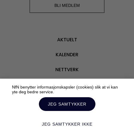
BLI M
BLI MEDLEM
AKTUELT
KALENDER
NETTVERK
VÅRE MEDLEMMER
NfN benytter informasjonskapsler (cookies) slik at vi kan
yte deg bedre service.
OM OSS
JEG SAMTYKKER
JEG SAMTYKKER IKKE
Personvern