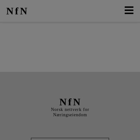
NfN
AKTUELT
ARRANGEMENTER
NETTVERK
MEDLEMMER
OM OSS
NfN
Norsk nettverk for
Næringseiendom
LO