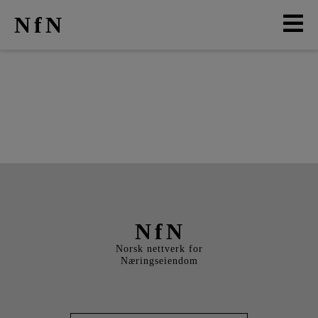
NfN
AKTUELT
ARRANGEMENTER
NETTVERK
MEDLEMMER
OM OSS
NfN
Norsk nettverk for
Næringseiendom
LO