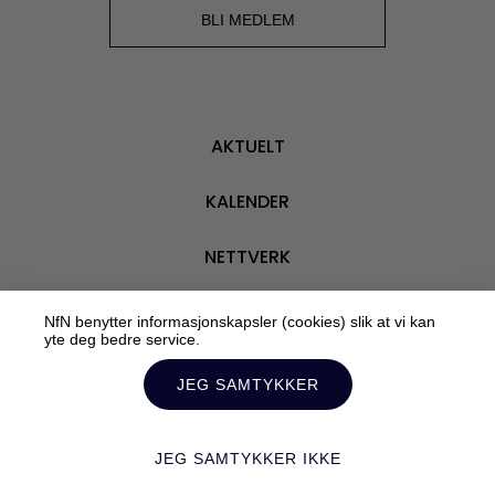
BLI M
BLI MEDLEM
AKTUELT
KALENDER
NETTVERK
VÅRE MEDLEMMER
NfN benytter informasjonskapsler (cookies) slik at vi kan
yte deg bedre service.
OM OSS
JEG SAMTYKKER
JEG SAMTYKKER IKKE
Personvern