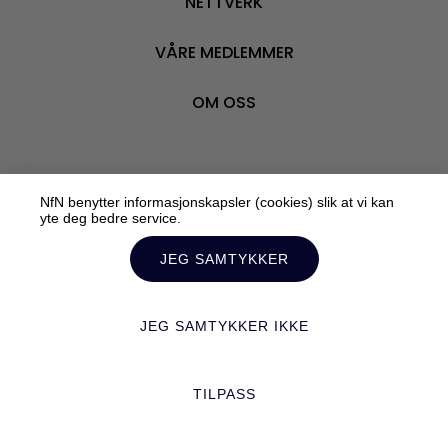
NETTVERK
BLI M
VÅRE MEDLEMMER
OM OSS
NfN benytter informasjonskapsler (cookies) slik at vi kan
Personvern
yte deg bedre service.
Tilrettelagt av:
Mediebyrået Enklere Valg
JEG SAMTYKKER
JEG SAMTYKKER IKKE
TILPASS