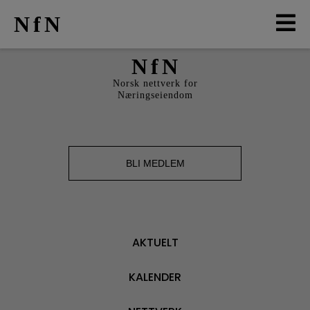
NfN
NfN
AKTUELT
Norsk nettverk for
Næringseiendom
ARRANGEMENTER
NETTVERK
BLI MEDLEM
MEDLEMMER
OM OSS
AKTUELT
LO
KALENDER