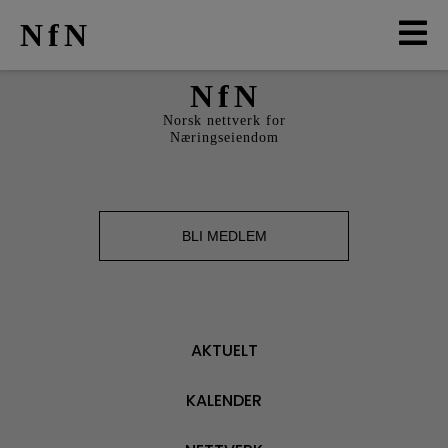
NfN
NfN
AKTUELT
Norsk nettverk for
Næringseiendom
ARRANGEMENTER
NETTVERK
BLI MEDLEM
MEDLEMMER
OM OSS
AKTUELT
LO
KALENDER