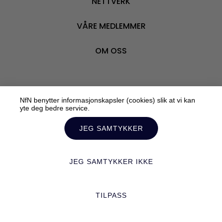
NETTVERK
BLI M
VÅRE MEDLEMMER
OM OSS
NfN benytter informasjonskapsler (cookies) slik at vi kan
Personvern
yte deg bedre service.
Tilrettelagt av:
Mediebyrået Enklere Valg
JEG SAMTYKKER
JEG SAMTYKKER IKKE
TILPASS