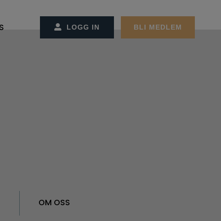
S
LOGG IN
BLI MEDLEM
SS/KONTAKT OSS
CT MANAGEMENT
ET OG ADMINSTRASJONEN
REMØTER
MØTER
GER
EKTER
ON OG STRATEGI
RBEIDSPARTNER/ANNONSØRER
ER FACILITY MANAGEMENT
R
OM OSS