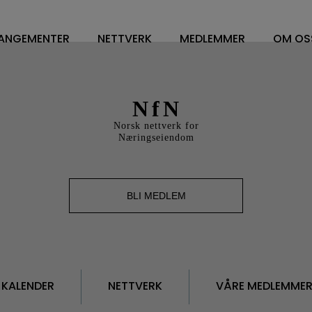
ANGEMENTER
NETTVERK
MEDLEMMER
OM OS
NETTVERK
VÅRE MEDLEMMER
OM O
WORKPLACE MANAGEMENT
FM LEDELSE/CONTRA
STYR
NfN
DV OG ENERGILEDELSE
SOFT SERVICES
STY
Norsk nettverk for
RENHOLD
HARD SERVICE
ÅRS
Næringseiendom
BESPISNING
ARBEIDSPLASSLØSNIN
VEDT
SYKEHUS
MEDLEMSKAP I NFN
VISJ
BLI MEDLEM
FM TOPPLEDERE
SAMA
HVA 
KALENDER
NETTVERK
VÅRE MEDLEMME