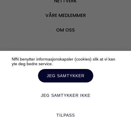
NETTVERK
BLI M
VÅRE MEDLEMMER
OM OSS
NfN benytter informasjonskapsler (cookies) slik at vi kan
Personvern
yte deg bedre service.
Tilrettelagt av:
Mediebyrået Enklere Valg
JEG SAMTYKKER
JEG SAMTYKKER IKKE
TILPASS