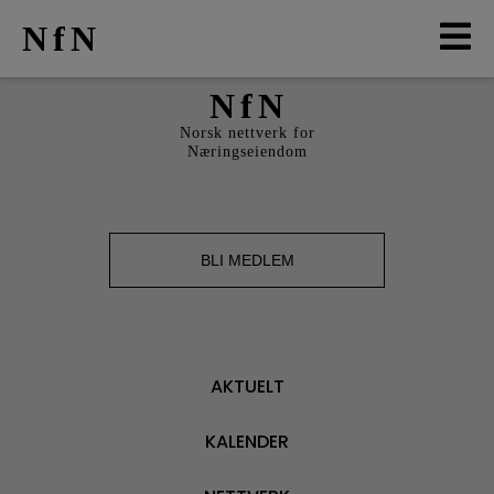
NfN
NfN
AKTUELT
Norsk nettverk for
Næringseiendom
ARRANGEMENTER
NETTVERK
BLI MEDLEM
MEDLEMMER
OM OSS
AKTUELT
LO
KALENDER